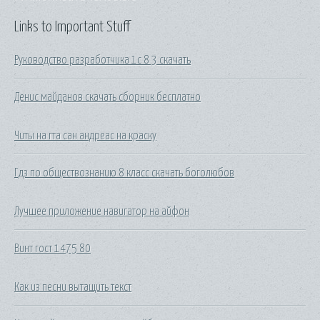
Links to Important Stuff
Руководство разработчика 1с 8 3 скачать
Денис майданов скачать сборник бесплатно
Читы на гта сан андреас на краску
Гдз по обществознанию 8 класс скачать боголюбов
Лучшее приложение навигатор на айфон
Винт гост 1475 80
Как из песни вытащить текст