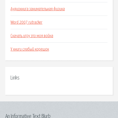
Аудиокнига занимательная физика
Word 2007 rutracker
Скачать игру это моя война
У книги слабый корешок
Links
An Informative Text Blurb