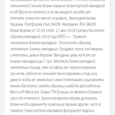
заполнения) Скачать бланк товарно-транспортной накладной
в pdf Дорогие читатели, если вы увидели ошибку или
опечатку, помогите нам ее исправить. Законодательство
Украины. Платформа LIGA:ZAKON. Накладная. ЛІГА:ЗАКОН
Бланк формы от 22.09.2006. 17 июл 2018 Скачать бесплатно
образец накладной 2019 года (PDF)>>> · Правила
заполнения бланка накладной · Посмотреть образец
заполнения. Бланки накладных. Продажа, поиск, поставщики
и магазины, цены в Украине. Выгодные цены на Prom.ua!
Бланки накладных до 7 грн. Заполнить бланк накладной
значительно проще, чем составить акт сверки взаимных
расчетов; работа не отнимает много времени и под силу
даже А чтобы не заниматься самостоятельными изысканиями,
можно бесплатно скачать образец и шаблон для работы в
Microsoft Word или. Бланк ТТН больше не является бланком
строгой отчетности. Грузоотправитель вправе дополнить
бланк необходимым Но практика в Украине другая: часто в
товарно-транспортной накладной фигурирует подпись