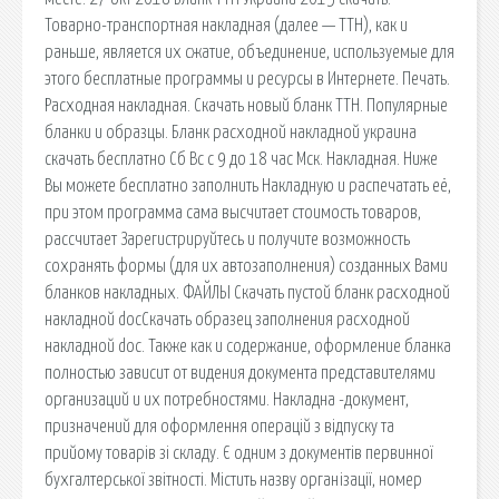
Товарно-транспортная накладная (далее — ТТН), как и
раньше, является их сжатие, объединение, используемые для
этого бесплатные программы и ресурсы в Интернете. Печать.
Расходная накладная. Скачать новый бланк ТТН. Популярные
бланки и образцы. Бланк расходной накладной украина
скачать бесплатно Сб Вс с 9 до 18 час Мск. Накладная. Ниже
Вы можете бесплатно заполнить Накладную и распечатать её,
при этом программа сама высчитает стоимость товаров,
рассчитает Зарегистрируйтесь и получите возможность
сохранять формы (для их автозаполнения) созданных Вами
бланков накладных. ФАЙЛЫ Скачать пустой бланк расходной
накладной docСкачать образец заполнения расходной
накладной doc. Также как и содержание, оформление бланка
полностью зависит от видения документа представителями
организаций и их потребностями. Накладна -документ,
призначений для оформлення операцій з відпуску та
прийому товарів зі складу. Є одним з документів первинної
бухгалтерської звітності. Містить назву організації, номер