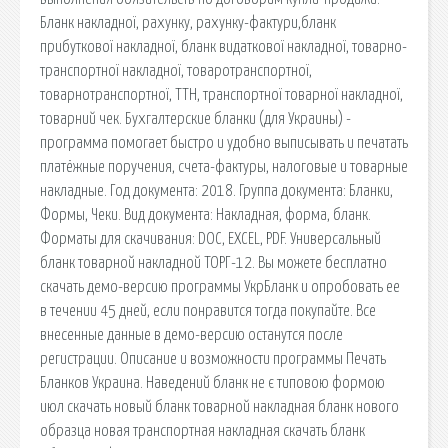
Бланк накладної, рахунку, рахунку-фактури,бланк
прибуткової накладної, бланк видаткової накладної, товарно-
транспортної накладної, товаротранспортної,
товарнотранспортної, ТТН, транспортної товарної накладної,
товарний чек. Бухгалтерские бланки (для Украины) -
программа помогает быстро и удобно выписывать и печатать
платёжные поручения, счета-фактуры, налоговые и товарные
накладные. Год документа: 2018. Группа документа: Бланки,
Формы, Чеки. Вид документа: Накладная, форма, бланк.
Форматы для скачивания: DOC, EXCEL, PDF. Универсальный
бланк товарной накладной ТОРГ-12. Вы можете бесплатно
скачать демо-версию программы УкрБланк и опробовать ее
в течении 45 дней, если понравится тогда покупайте. Все
внесенные данные в демо-версию останутся после
регистрации. Описание и возможности программы Печать
Бланков Украина. Наведений бланк не є типовою формою
июл скачать новый бланк товарной накладная бланк нового
образца новая транспортная накладная скачать бланк