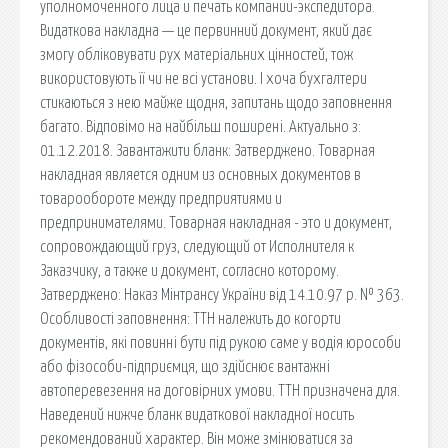
уполномоченного лица и печать компании-экспедитора.
Видаткова накладна — це первинний документ, який дає
змогу обліковувати рух матеріальних цінностей, тож
використовують її чи не всі установи. І хоча бухгалтери
стикаються з нею майже щодня, запитань щодо заповнення
багато. Відповімо на найбільш поширені. Актуально з:
01.12.2018. Завантажити бланк: Затверджено. Товарная
накладная является одним из основных документов в
товарообороте между предприятиями и
предпринимателями. Товарная накладная - это и документ,
сопровождающий груз, следующий от Исполнителя к
Заказчику, а также и документ, согласно которому.
Затверджено: Наказ Мінтрансу України від 14.10.97 р. № 363.
Особливості заповнення: ТТН належить до когорти
документів, які повинні бути під рукою саме у водія юрособи
або фізособи-підприємця, що здійснює вантажні
автоперевезення на договірних умови. ТТН призначена для.
Наведений нижче бланк видаткової накладної носить
рекомендований характер. Він може змінюватися за