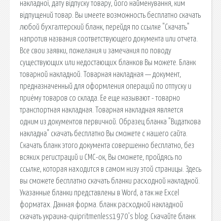
накладної, дату відпуску товару, його найменування, ким
відпущений товар. Вы имеете возможность бесплатно скачать
любой бухгалтерский бланк, перейдя по ссылке "Скачать"
напротив названия соответствующего документа или отчета.
Все свои заявки, пожелания и замечания по поводу
существующих или недостающих бланков Вы можете. Бланк
товарной накладной. Товарная накладная — документ,
предназначенный для оформления операций по отпуску и
приёму товаров со склада. Ее еще называют - товарно
транспортная накладная. Товарная накладная является
одним из документов первичной. Образец бланка "Видаткова
накладна" скачать бесплатно Вы сможете с нашего сайта.
Скачать бланк этого документа совершенно бесплатно, без
всяких регистраций и СМС-ок, Вы сможете, пройдясь по
ссылке, которая находится в самом низу этой страницы. Здесь
вы сможете бесплатно скачать бланки расходной накладной.
Указанные бланки представлены в Word, а так же Excel
форматах. Данная форма. бланк расходной накладной
скачать украина-quipritmenless1970’s blog. Скачайте бланк