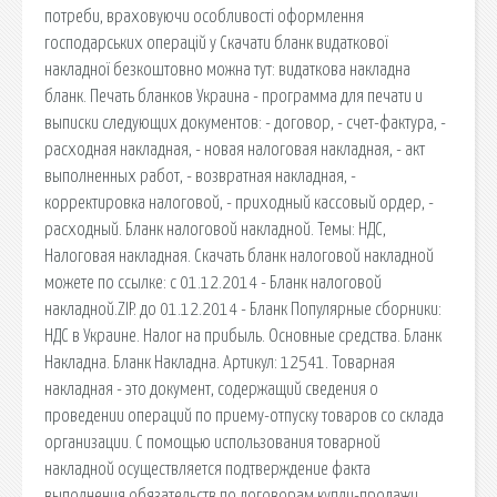
потреби, враховуючи особливості оформлення
господарських операцій у Скачати бланк видаткової
накладної безкоштовно можна тут: видаткова накладна
бланк. Печать бланков Украина - программа для печати и
выписки следующих документов: - договор, - счет-фактура, -
расходная накладная, - новая налоговая накладная, - акт
выполненных работ, - возвратная накладная, -
корректировка налоговой, - приходный кассовый ордер, -
расходный. Бланк налоговой накладной. Темы: НДС,
Налоговая накладная. Скачать бланк налоговой накладной
мoжете по ссылкe: c 01.12.2014 - Бланк налоговой
накладной.ZIP. до 01.12.2014 - Бланк Популярные сборники:
HДС в Украине. Налог нa прибыль. Основные средства. Бланк
Накладна. Бланк Накладна. Артикул: 12541. Товарная
накладная - это документ, содержащий сведения о
проведении операций по приему-отпуску товаров со склада
организации. С помощью использования товарной
накладной осуществляется подтверждение факта
выполнения обязательств по договорам купли-продажи.