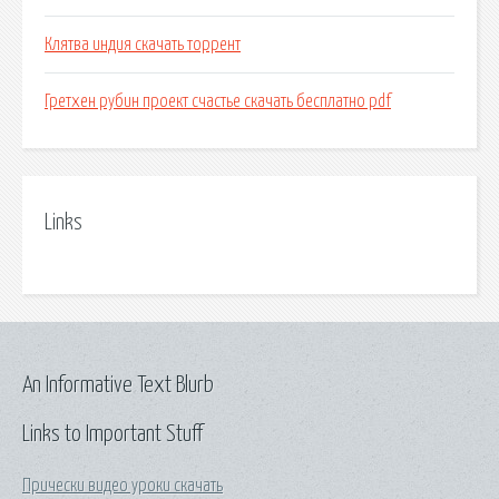
Клятва индия скачать торрент
Гретхен рубин проект счастье скачать бесплатно pdf
Links
An Informative Text Blurb
Links to Important Stuff
Прически видео уроки скачать