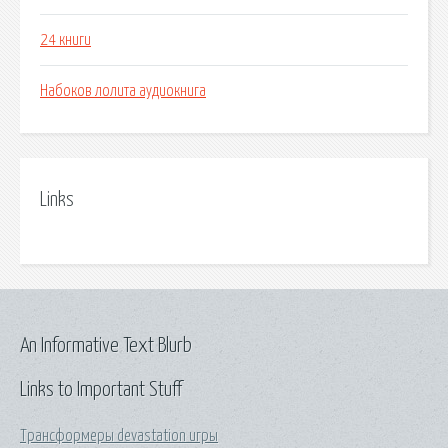
24 книги
Набоков лолита аудиокнига
Links
An Informative Text Blurb
Links to Important Stuff
Трансформеры devastation игры