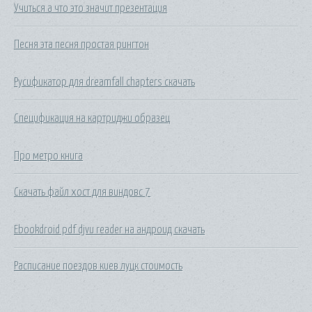
Учиться а что это значит презентация
Песня эта песня простая рингтон
Русификатор для dreamfall chapters скачать
Спецификация на картриджи образец
Про метро книга
Скачать файл хост для виндовс 7
Ebookdroid pdf djvu reader на андроид скачать
Расписание поездов киев луцк стоимость