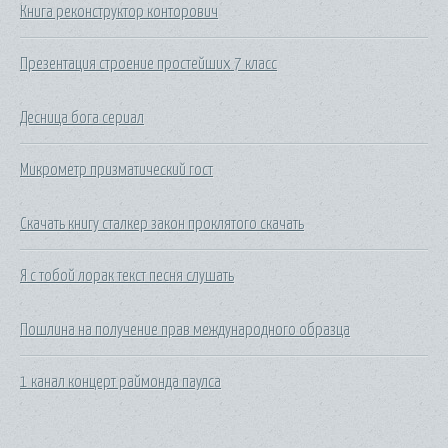
Книга реконструктор конторович
Презентация строение простейших 7 класс
Десница бога сериал
Микрометр призматический гост
Скачать книгу сталкер закон проклятого скачать
Я с тобой лорак текст песня слушать
Пошлина на получение прав международного образца
1 канал концерт раймонда паулса