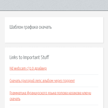
Шаблон графика скачать
Links to Important Stuff
Hd webcam c310 драйвер
Скачать григорий лепс альбом через торрент
Грамматика французского языка попова казакова ключи
скачать