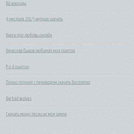
Bd аккорды
9 месяцев 2015 журнал скачать
Книга про любовь онлайн
Вячеслав быков любимая моя рингтон
P o d рингтон
Порно торрент с переводом скачать бесплатно
Big bad wolves
Скачать минус песни це моя земля