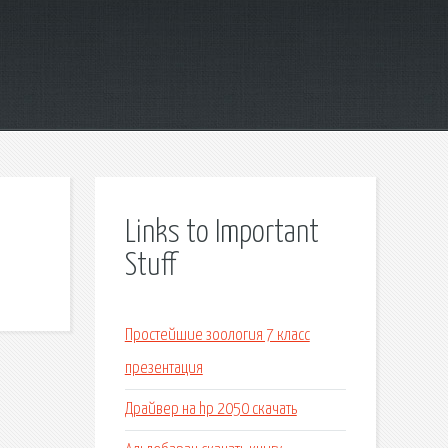
Links to Important
Stuff
Простейшие зоология 7 класс
презентация
Драйвер на hp 2050 скачать