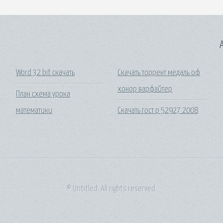
A
Word 32 bit скачать
Скачать торрент медаль оф
хонор варфайтер
План схема урока
математики
Скачать гост р 52927 2008
© Untitled. All rights reserved.