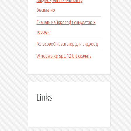
Альдебаран скачать книгу
бесплатно
Скачать майкрософт симулятор х
торрент
Голосовой навигатор для андроид
Windows xp sp1 32 bit скачать
Links