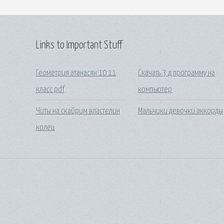
Links to Important Stuff
Геометрия атанасян 10 11
Скачать 3 д программу на
класс pdf
компьютер
Читы на скайрим властелин
Мальчики девочки аккорды
колец