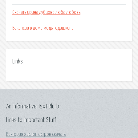
Скачать ирина дубцова люба любовь
Вакансии в доме моды юдашкина
Links
An Informative Text Blurb
Links to Important Stuff
Виктория хислоп остров скачать