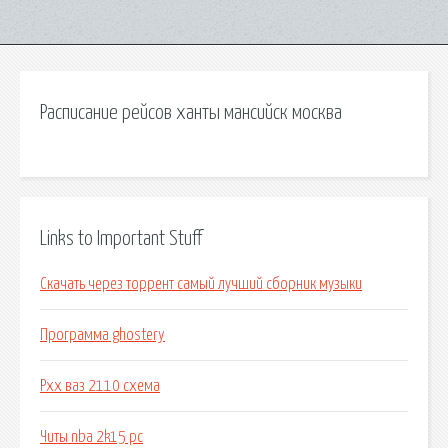
Расписание рейсов ханты мансийск москва
Links to Important Stuff
Скачать через торрент самый лучший сборник музыки
Программа ghostery
Рхх ваз 2110 схема
Читы nba 2k15 pc