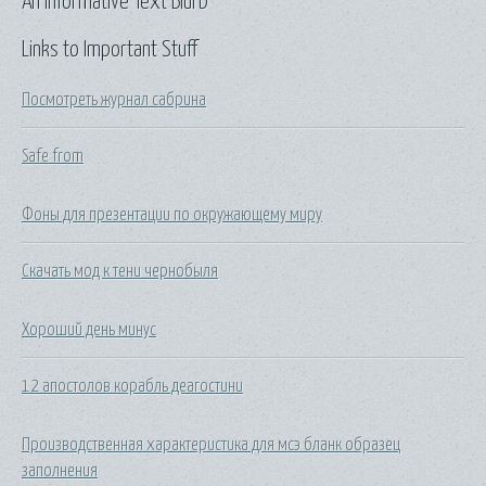
An Informative Text Blurb
Links to Important Stuff
Посмотреть журнал сабрина
Safe from
Фоны для презентации по окружающему миру
Скачать мод к тени чернобыля
Хороший день минус
12 апостолов корабль деагостини
Производственная характеристика для мсэ бланк образец
заполнения