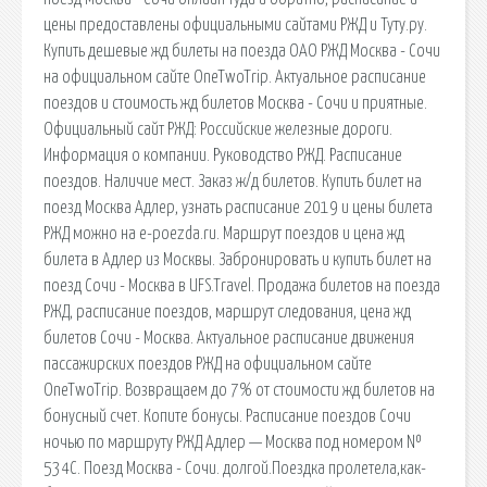
цены предоставлены официальными сайтами РЖД и Туту.ру.
Купить дешевые жд билеты на поезда ОАО РЖД Москва - Сочи
на официальном сайте OneTwoTrip. Актуальное расписание
поездов и стоимость жд билетов Москва - Сочи и приятные.
Официальный сайт РЖД: Российские железные дороги.
Информация о компании. Руководство РЖД. Расписание
поездов. Наличие мест. Заказ ж/д билетов. Купить билет на
поезд Москва Адлер, узнать расписание 2019 и цены билета
РЖД можно на e-poezda.ru. Маршрут поездов и цена жд
билета в Адлер из Москвы. Забронировать и купить билет на
поезд Сочи - Москва в UFS.Travel. Продажа билетов на поезда
РЖД, расписание поездов, маршрут следования, цена жд
билетов Сочи - Москва. Актуальное расписание движения
пассажирских поездов РЖД на официальном сайте
OneTwoTrip. Возвращаем до 7% от стоимости жд билетов на
бонусный счет. Копите бонусы. Расписание поездов Сочи
ночью по маршруту РЖД Адлер — Москва под номером №
534С. Поезд Москва - Сочи. долгой.Поездка пролетела,как-