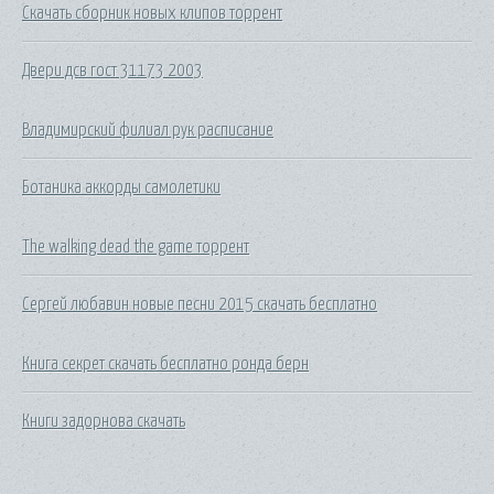
Скачать сборник новых клипов торрент
Двери дсв гост 31173 2003
Владимирский филиал рук расписание
Ботаника аккорды самолетики
The walking dead the game торрент
Сергей любавин новые песни 2015 скачать бесплатно
Книга секрет скачать бесплатно ронда берн
Книги задорнова скачать