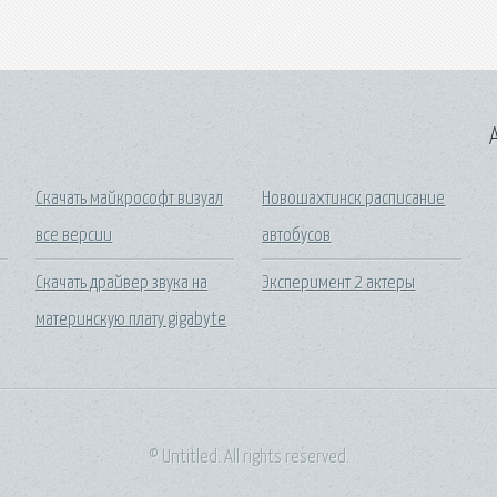
A
Скачать майкрософт визуал
Новошахтинск расписание
все версии
автобусов
Скачать драйвер звука на
Эксперимент 2 актеры
материнскую плату gigabyte
© Untitled. All rights reserved.