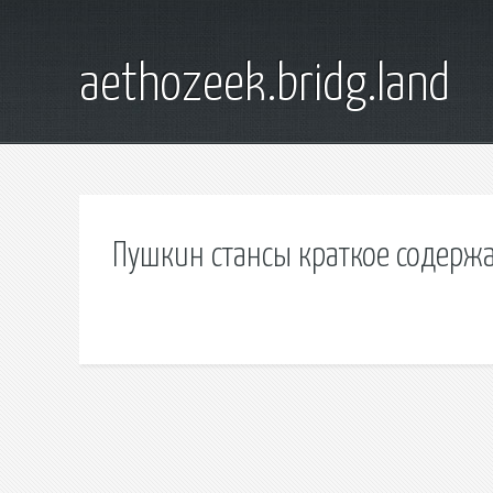
aethozeek.bridg.land
Пушкин стансы краткое содерж