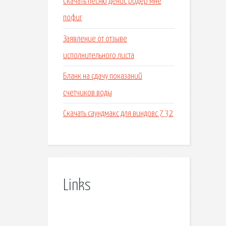
Скачать песню денис ридер мне
пофиг
Заявление от отзыве
исполнительного листа
Бланк на сдачу показаний
счетчиков воды
Скачать саундмакс для виндовс 7 32
Links