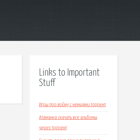
Links to Important
Stuff
Игры про войну с немцами торрент
Атаманка скачать все альбомы
через торрент