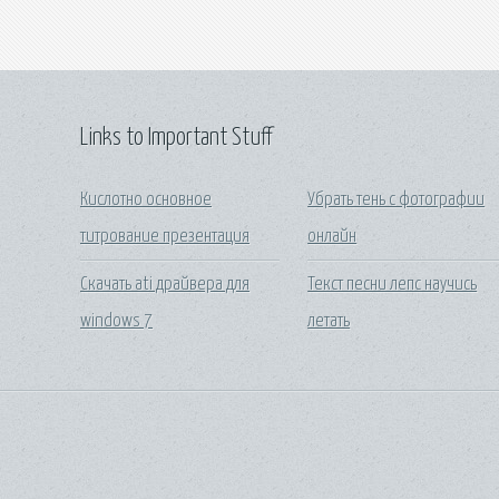
Links to Important Stuff
Кислотно основное
Убрать тень с фотографии
титрование презентация
онлайн
Скачать ati драйвера для
Текст песни лепс научись
windows 7
летать