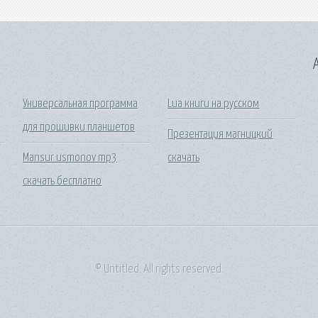
A
Универсальная программа
Lua книги на русском
для прошивки планшетов
Презентация магницкий
Mansur usmonov mp3
скачать
скачать бесплатно
© Untitled. All rights reserved.