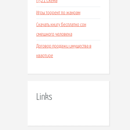
П321 схема
Игры торрент по жанрам
Скачать книгу бесплатно сон
смешного человека
Договор продажи имущества в
квартире
Links