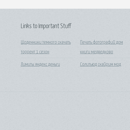
Links to Important Stuff
Щоденники темного скачать
Печать фотографий дом
торрент 1 сезон
книги медведково
Лимиты яндекс деньги
Солитьюд скайрим мод