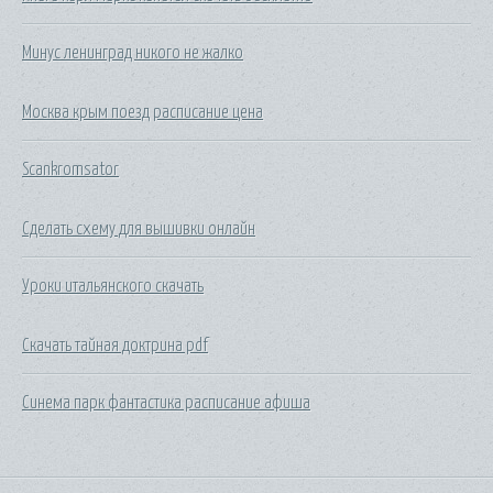
Минус ленинград никого не жалко
Москва крым поезд расписание цена
Scankromsator
Сделать схему для вышивки онлайн
Уроки итальянского скачать
Скачать тайная доктрина pdf
Синема парк фантастика расписание афиша