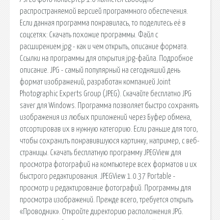
распространяемой версией программного обеспечения.
Если данная программа понравилась, то поделитесь её в
соцсетях: Скачать похожие программы. Файл с
расширением jpg - как и чем открыть, описание формата.
Ссылки на программы для открытия jpg-файла. Подробное
описание. JPG - самый популярный на сегодняший день
формат изображений, разработан компанией Joint
Photographic Experts Group (JPEG). Скачайте бесплатно JPG
saver для Windows. Программа позволяет быстро сохранять
изображения из любых приложений через Буфер обмена,
отсортировав их в нужную категорию. Если раньше для того,
чтобы сохранить понравившуюся картинку, например, с веб-
страницы. Скачать бесплатную программу JPEGView для
просмотра фотографий на компьютере всех форматов и их
быстрого редактирования. JPEGView 1.0.37 Portable -
просмотр и редактирование фотографий. Программы для
просмотра изображений. Прежде всего, требуется открыть
«Проводник». Откройте директорию расположения JPG.