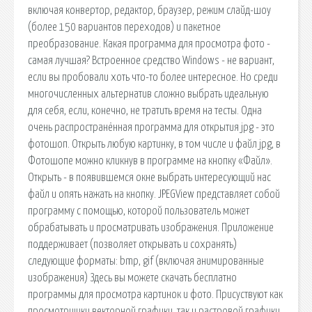
включая конвертор, редактор, браузер, режим слайд-шоу
(более 150 вариантов переходов) и пакетное
преобразование. Какая программа для просмотра фото -
самая лучшая? Встроенное средство Windows - не вариант,
если вы пробовали хоть что-то более интересное. Но среди
многочисленных альтернатив сложно выбрать идеальную
для себя, если, конечно, не тратить время на тесты. Одна
очень распространённая программа для открытия jpg - это
фотошоп. Открыть любую картинку, в том числе и файл jpg, в
Фотошопе можно кликнув в программе на кнопку «Файл».
Открыть - в появившемся окне выбрать интересующий нас
файл и опять нажать на кнопку. JPEGView представляет собой
программу с помощью, которой пользователь может
обрабатывать и просматривать изображения. Приложение
поддерживает (позволяет открывать и сохранять)
следующие форматы: bmp, gif (включая анимированные
изображения) Здесь вы можете скачать бесплатно
программы для просмотра картинок и фото. Присуствуют как
просмотрщики векторной графики, так и растровой графики.