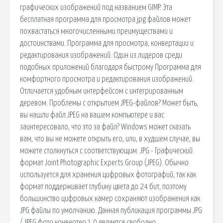
графических изображений под названием GIMP. Эта
бесплатная программа для просмотра jpg файлов может
похвастаться многочисленными преимуществами и
достоинствами. Программа для просмотра, конвертации и
редактирования изображений. Один из лидеров среди
подобных приложений благодаря быстрому Программа для
комфортного просмотра и редактирования изображений.
Отличается удобным интерфейсом с интегрированным
деревом. Проблемы с открытием JPEG-файлов? Может быть,
вы нашли файл JPEG на вашем компьютере и вас
заинтересовало, что это за файл? Windows может сказать
вам, что вы не можете открыть его, или, в худшем случае, вы
можете столкнуться с соответствующим. JPG - Графический
формат Joint Photographic Experts Group (JPEG). Обычно
используется для хранения цифровых фотографий, так как
формат поддерживает глубину цвета до 24 бит, поэтому
большинство цифровых камер сохраняют изображения как
JPG файлы по умолчанию. Данная публикация программы JPG
/ JPEG фото конвертер 1.0 является свободно