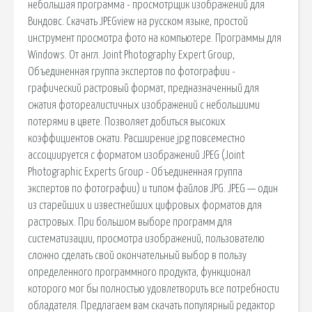
небольшая программа - просмотрщик изображений для
Виндовс. Скачать JPEGview на русском языке, простой
инструмент просмотра фото на компьютере. Программы для
Windows. От англ. Joint Photography Expert Group,
Объединенная группа экспертов по фотографии -
графический растровый формат, предназначенный для
сжатия фотореалистичных изображений с небольшими
потерями в цвете. Позволяет добиться высоких
коэффициентов сжати. Расширение jpg повсеместно
ассоциируется с форматом изображений JPEG (Joint
Photographic Experts Group - Объединенная группа
экспертов по фотографии) и типом файлов JPG. JPEG — один
из старейших и известнейших цифровых форматов для
растровых. При большом выборе программ для
систематизации, просмотра изображений, пользователю
сложно сделать свой окончательный выбор в пользу
определенного программного продукта, функционал
которого мог бы полностью удовлетворить все потребности
обладателя. Предлагаем вам скачать популярный редактор