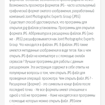
Возможность просмотра форматов JPG - часто используемый
графический формат сжатого изображения, разработанный
компанией Joint Photographic Experts Group (JPEG).
Существует способ удостовериться, что программы для
открытия jpg файлов установлены. Программы для открытия
формата JPG. Аббревиатура в расширении файлов JPG (оно
же - JPEG) расшифровывается как Joint Photographic Experts
Group. Что находится в файлах JPG. В файлах JPEG также
имеются метаданные изображения в виде тегов. Как и чем
открыть JPG файл на компьютере и с помощью онлайн
сервисов ? Лучшие программы для работы с данным
расширением. Эта инструкция содержит в себе ответы на
популярные вопросы о том, чем открыть JPG файл для
проведения операций: просмотра. Чем открыть файл JPG ? -
Расширение (формат) - это символы в конце файла после
последней точки. - Не все форматы имеют отношение к
одной и той же программе. - Ниже находятся все программы
с помощью которых можно открыть файл. JPEGview