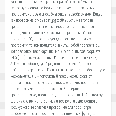
Кликните по объекту картинки правой кнопкой мышки.
Существует довольно большое количество различных
программ, которые способны открыть изображения. Видео
как программа открывает jpg файлы. Если же этого не
произошло и ничего не открылось, то, скорее всего это
значит, что на вашем Если же ваш персональный компьютер
открывает JPG, но использует для этого неправильную
программу, то вам придется сменить. Любой программой,
которая открывает картинки можно открыть фал формата
JPEG (.jpg), это может быть и Photoshop, и paint, и Picasa, и
ACDSee, и любой другой родной программой, которая
работает с картинками. Если. как вы говорите, пробовали уже
несколькими. JPG - популярный графический формат,
отличающийся высокой степенью сжатия, что приводит к
снижению качества изображения. В завершение
производится кодирование цветов и яркости. JPEG использует
систему сжатия «с потерями» и технологию дискретного
косинусного. Бесплатная программа для просмотра
изображений с множеством дополнительных функций,