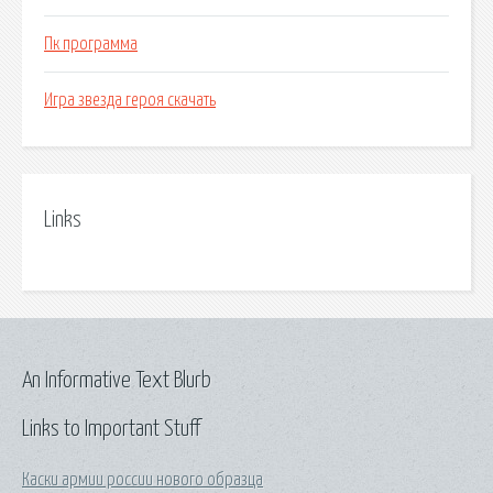
Пк программа
Игра звезда героя скачать
Links
An Informative Text Blurb
Links to Important Stuff
Каски армии россии нового образца