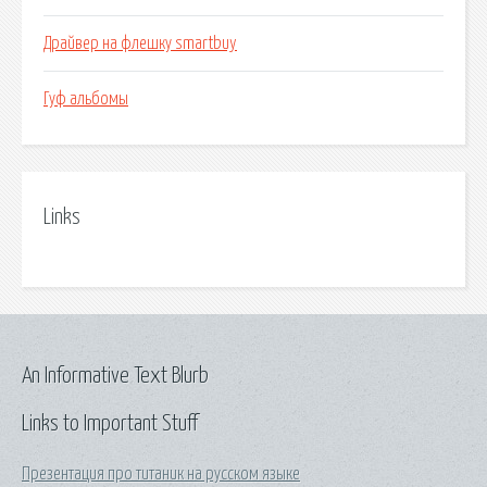
Драйвер на флешку smartbuy
Гуф альбомы
Links
An Informative Text Blurb
Links to Important Stuff
Презентация про титаник на русском языке