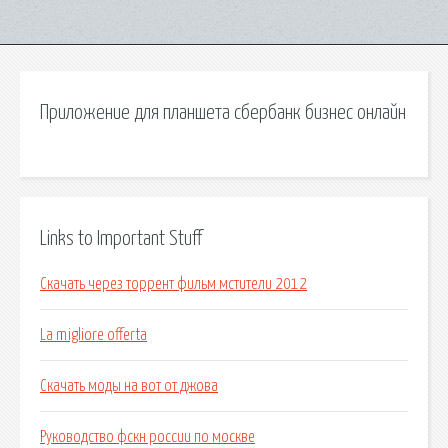
Приложение для планшета сбербанк бизнес онлайн
Links to Important Stuff
Скачать через торрент фильм мстители 2012
La migliore offerta
Скачать моды на вот от джова
Руководство фскн россии по москве