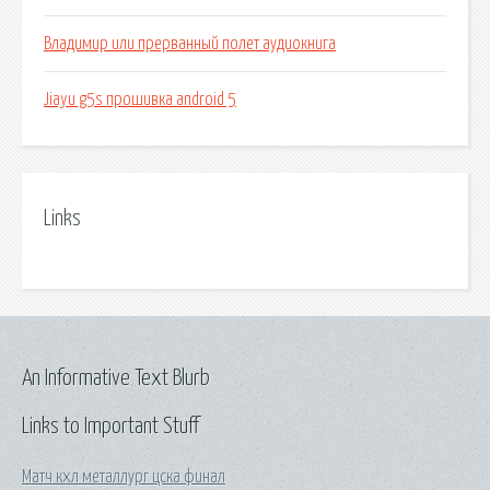
Владимир или прерванный полет аудиокнига
Jiayu g5s прошивка android 5
Links
An Informative Text Blurb
Links to Important Stuff
Матч кхл металлург цска финал