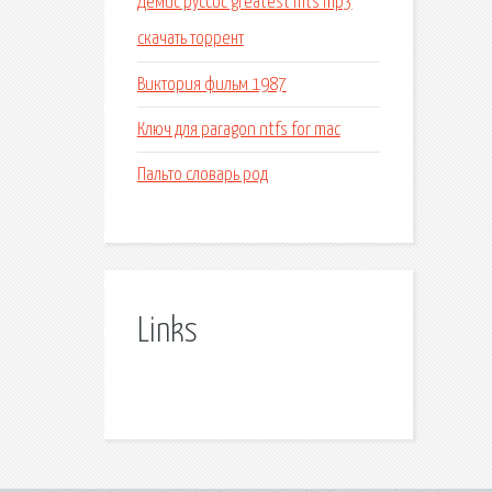
Демис руссос greatest hits mp3
скачать торрент
Виктория фильм 1987
Ключ для paragon ntfs for mac
Пальто словарь род
Links