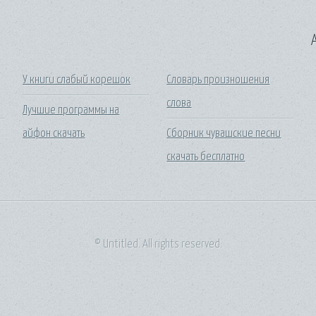
A
У книги слабый корешок
Словарь произношения
слова
Лучшие программы на
айфон скачать
Сборник чувашские песни
скачать бесплатно
© Untitled. All rights reserved.