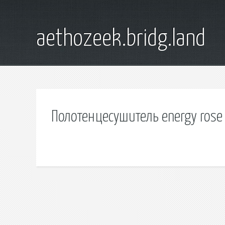
aethozeek.bridg.land
Полотенцесушитель energy ros