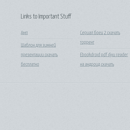
Links to Important Stuff
Амп
Сериал боец 2 скачать
торрент
Шаблон для зимней
презентации скачать
Ebookdroid pdf djvu reader
бесплатно
на андроид скачать