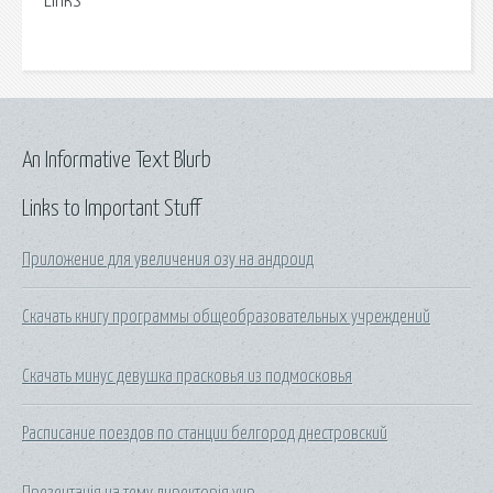
Links
An Informative Text Blurb
Links to Important Stuff
Приложение для увеличения озу на андроид
Скачать книгу программы общеобразовательных учреждений
Скачать минус девушка прасковья из подмосковья
Расписание поездов по станции белгород днестровский
Презентація на тему директорія унр