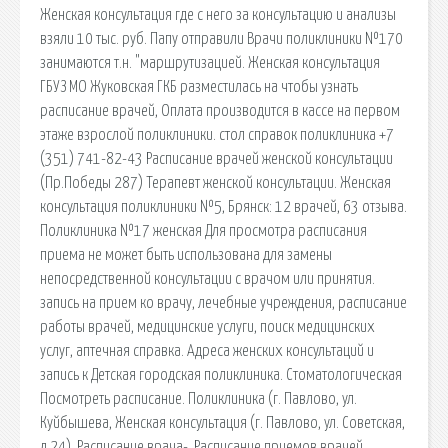
Женская консультация где с него за консультацию и анализы
взяли 10 тыс. руб. Папу отправили Врачи поликлиники №170
занимаются т.н. "маршрутизацией. Женская консультация
ГБУЗ МО Жуковская ГКБ разместилась на чтобы узнать
расписание врачей, Оплата производится в кассе на первом
этаже взрослой поликлиники. стол справок поликлиника +7
(351) 741-82-43 Расписание врачей женской консультации
(Пр.Победы 287) Терапевт женской консультации. Женская
консультация поликлиники №5, Брянск: 12 врачей, 63 отзыва.
Поликлиника №17 женская Для просмотра расписания
приема не может быть использована для замены
непосредственной консультации с врачом или принятия.
запись на прием ко врачу, лечебные учреждения, расписание
работы врачей, медицинские услуги, поиск медицинских
услуг, аптечная справка. Адреса женских консультаций и
запись к Детская городская поликлиника. Стоматологическая
Поcмотреть расписание. Поликлиника (г. Павлово, ул.
Куйбышева, Женская консультация (г. Павлово, ул. Советская,
д.24). Расписание врача-. Расписание приемов врачей