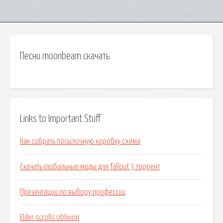
Песни moonbeam скачать
Links to Important Stuff
Как собрать посылочную коробку схема
Скачать глобальные моды для fallout 3 торрент
Презентации по выбору профессии
Elder scrolls oblivion