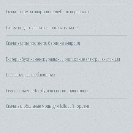
Скачать игру на андроид свадебный переполох
Схема подключения генератора на мазе
Скачать игры про энгри бердз на андроид
Екатеринбург каменск уральский расписание электричек станции
Презентация о веб камерах
Селена гомес naturally текст песни транскрипция
Скачать глобальные моды для fallout 3 торрент