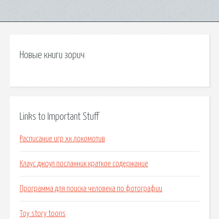
Новые книги зорич
Links to Important Stuff
Расписание игр хк локомотив
Клаус джоул посланник краткое содержание
Программа для поиска человека по фотографии
Toy story toons