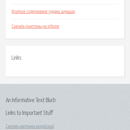
Краткое содержание чудаки шукшин
Скачать рингтоны на iphone
Links
An Informative Text Blurb
Links to Important Stuff
Скачать картинки корейский