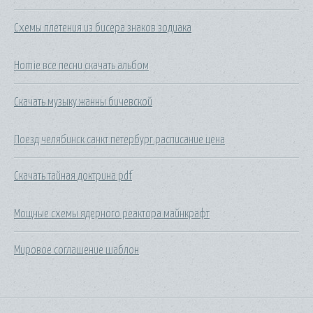
Схемы плетения из бисера знаков зодиака
Homie все песни скачать альбом
Скачать музыку жанны бичевской
Поезд челябинск санкт петербург расписание цена
Скачать тайная доктрина pdf
Мощные схемы ядерного реактора майнкрафт
Мировое соглашение шаблон