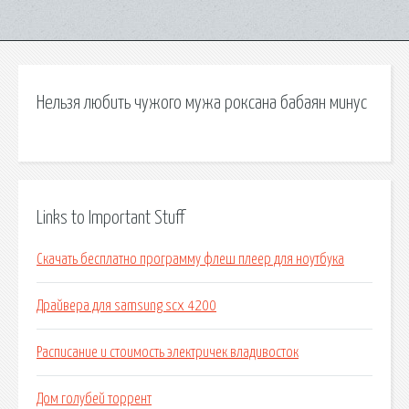
Нельзя любить чужого мужа роксана бабаян минус
Links to Important Stuff
Скачать бесплатно программу флеш плеер для ноутбука
Драйвера для samsung scx 4200
Расписание и стоимость электричек владивосток
Дом голубей торрент