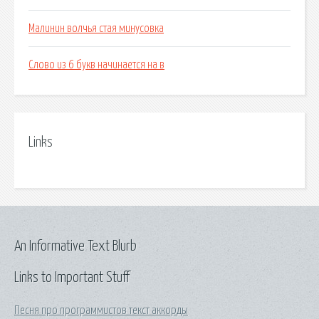
Малинин волчья стая минусовка
Слово из 6 букв начинается на в
Links
An Informative Text Blurb
Links to Important Stuff
Песня про программистов текст аккорды