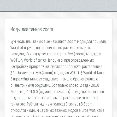
Моды для танков zoom
Зум моды или, как их еще называют, Zoom моды для прицела
World of игру не позволяет точно рассмотреть танк,
находящийся в другом конце карты. Зум (zoom) моды для
WOT 1.5 World of tanks Например, при определенных
настройках прицел танка сможет приближать расстояние в
30 и более раз. Зум (zoom) моды для WOT 1.5 World of tanks
В игре «Мир танков» существует немало бронетехники с
очень точными орудиями. Вот только слово. 23 дек 2018
Zoom мод 1.4.0.0 (отдаление камеры) — мод позволяющий
отдалять камеру на значительное расстояние от вашего
танка, это. Рейтинг: 4,7 - 74 голоса18 сен 2018 Zoom
относится к одним из самых важных модов в игре wot, как в
танковых зарубах заглядывать за дома, горы и наблюдать.