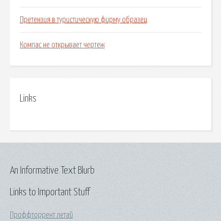
Претензия в туристическую фирму образец
Компас не открывает чертеж
Links
An Informative Text Blurb
Links to Important Stuff
Проффторрент летай