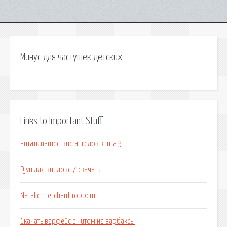
Минус для частушек детских
Links to Important Stuff
Читать нашествие ангелов книга 3
Djvu для виндовс 7 скачать
Natalie merchant торрент
Скачать варфейс с читом на варбаксы