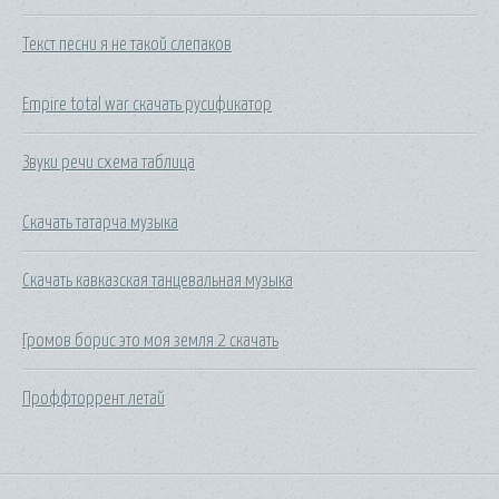
Текст песни я не такой слепаков
Empire total war скачать русификатор
Звуки речи схема таблица
Скачать татарча музыка
Скачать кавказская танцевальная музыка
Громов борис это моя земля 2 скачать
Проффторрент летай