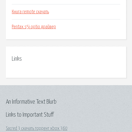
Книга remote скачать
Pentax s5i optio драйвер
Links
An Informative Text Blurb
Links to Important Stuff
Sacred 3 скачать торрент xbox 360