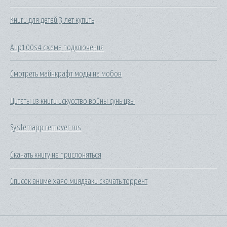
Книги для детей 3 лет купить
Аир100s4 схема подключения
Смотреть майнкрафт моды на мобов
Цитаты из книги искусство войны сунь цзы
Systemapp remover rus
Скачать книгу не прислоняться
Список аниме хаяо миядзаки скачать торрент