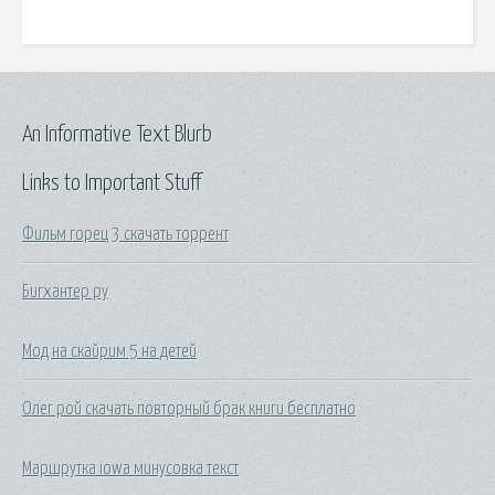
An Informative Text Blurb
Links to Important Stuff
Фильм горец 3 скачать торрент
Бигхантер ру
Мод на скайрим 5 на детей
Олег рой скачать повторный брак книги бесплатно
Маршрутка iowa минусовка текст