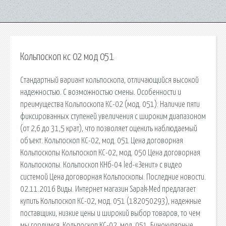
Кольпоскоп кс 02 мод 051
Стандартный вариант кольпоскопа, отличающийся высокой
надежностью. С возможностью смены. Особенности и
преимущества Кольпоскопа КС-02 (мод. 051): Наличие пяти
фиксированных ступеней увеличения с широким диапазоном
(от 2,6 до 31,5 крат), что позволяет оценить наблюдаемый
объект. Кольпоскоп КС-02, мод. 051 Цена договорная
Кольпоскопы Кольпоскоп КС-02, мод. 050 Цена договорная
Кольпоскопы. Кольпоскоп КНб-04 led-«Зенит» с видео
системой Цена договорная Кольпоскопы. Последние новости.
02.11.2016 Виды. Интернет магазин Sapak-Med предлагает
купить Кольпоскоп КС-02, мод. 051 (182050293), надежные
поставщики, низкие цены и широкий выбор товаров, то чем
мы гордимся. Кольпоскоп КС-02, мод. 051. Бинокулярные