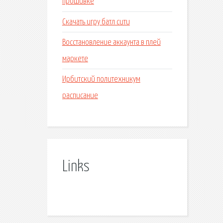
прошивке
Скачать игру батл сити
Восстановление аккаунта в плей
маркете
Ирбитский политехникум
расписание
Links