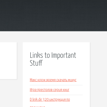
Links to Important
Stuff
Макс корж время скачать минус
Игра престолов серия книг
D link dir 320 инструкция по