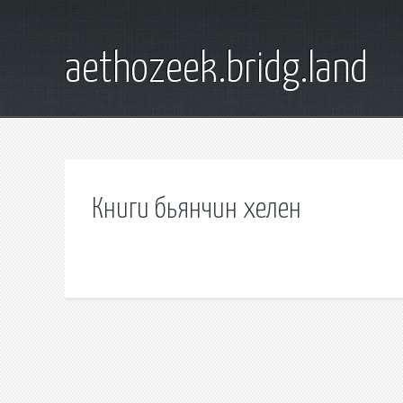
aethozeek.bridg.land
Книги бьянчин хелен