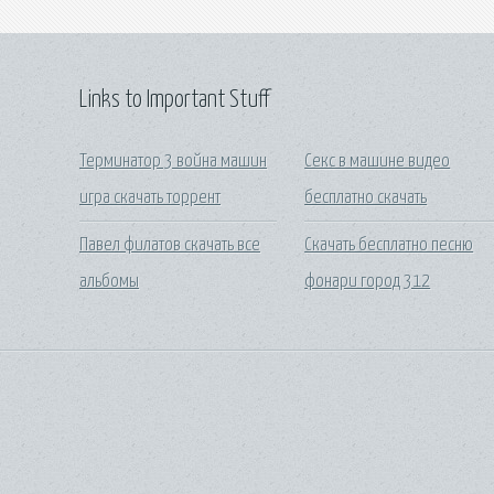
Links to Important Stuff
Терминатор 3 война машин
Секс в машине видео
игра скачать торрент
бесплатно скачать
Павел филатов скачать все
Скачать бесплатно песню
альбомы
фонари город 312