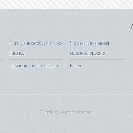
A
Расписание автобус 90 минск
Что означает красная
писание
стрелка в торренте
Скачать кс сборка мясника
Б леон
© Untitled. All rights reserved.