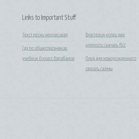
Links to Important Stuff
Текст песни некрасивая
Властелин колец две
крепости скачать fb2
Гдз по обществознанию
учебник 6 класс барабанов
Плед для новорожденного
связать схемы