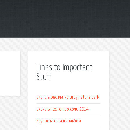
Links to Important
Stuff
Скачать бесплатно игру nature park
Скачать песню про сочи 2014
Круг роза скачать альбом