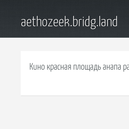
aethozeek.bridg.land
Кино красная площадь анапа р