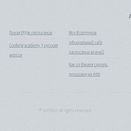
A
Поезд 059е расписание
Мсч 8 серпухов
официальный сайт
Cooking academy 3 русская
расписание врачей
версия
Как из бэкапа сделать
прошивку на mtk
© Untitled. All rights reserved.