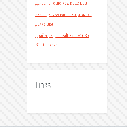
Дьявол и госпожа д рецензии
Как подать заявление о розыске
должника
Драйвера для realtek rtl8168b
8111b скачать
Links