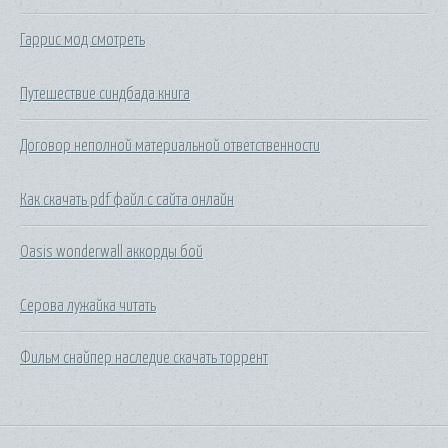
Гаррис мод смотреть
Путешествие синдбада книга
Договор неполной материальной ответственности
Как скачать pdf файл с сайта онлайн
Oasis wonderwall аккорды бой
Серова лужайка читать
Фильм снайпер наследие скачать торрент