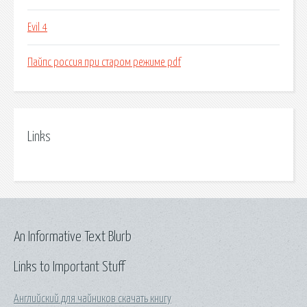
Evil 4
Пайпс россия при старом режиме pdf
Links
An Informative Text Blurb
Links to Important Stuff
Английский для чайников скачать книгу