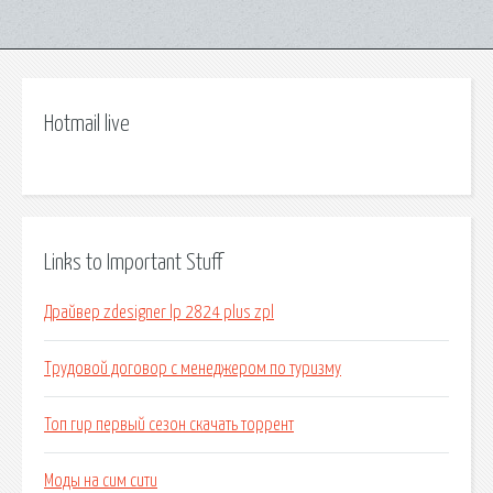
Hotmail live
Links to Important Stuff
Драйвер zdesigner lp 2824 plus zpl
Трудовой договор с менеджером по туризму
Топ гир первый сезон скачать торрент
Моды на сим сити