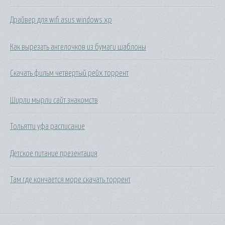
Драйвер для wifi asus windows xp
Как вырезать ангелочков из бумаги шаблоны
Скачать фильм четвертый рейх торрент
Ширли мырли сайт знакомств
Тольятти уфа расписание
Детское питание презентация
Там где кончается море скачать торрент