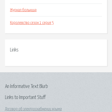
Журнал больница
Королевство сезон 1 серия 5
Links
An Informative Text Blurb
Links to Important Stuff
Договор об электроснабжении крыма