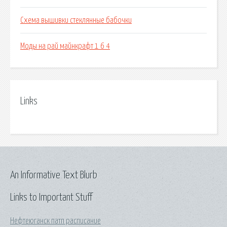
Схема вышивки стеклянные бабочки
Моды на рай майнкрафт 1 6 4
Links
An Informative Text Blurb
Links to Important Stuff
Нефтеюганск патп расписание