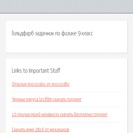
Гольдфарб задачник по физике 9 класс
Links to Important Stuff
Отличия microsdxc от microsdhc
Черные паруса lostfilm скачать торрент
10 причин моей ненависти скачать бесплатно торрент
Скачать wwe 2k16 от механиков