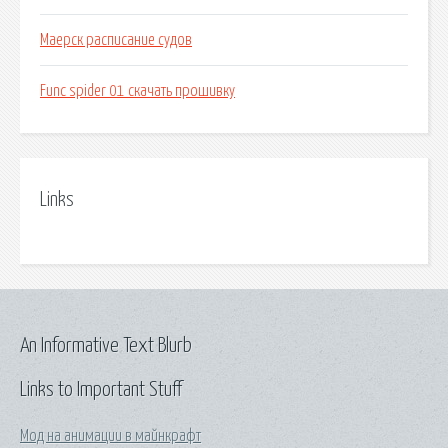
Маерск расписание судов
Func spider 01 скачать прошивку
Links
An Informative Text Blurb
Links to Important Stuff
Мод на анимации в майнкрафт