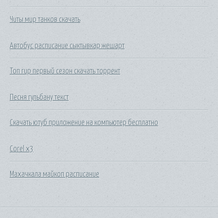
Читы мир танков скачать
Автобус расписание сыктывкар жешарт
Топ гир первый сезон скачать торрент
Песня гульбану текст
Скачать ютуб приложение на компьютер бесплатно
Corel x3
Махачкала майкоп расписание