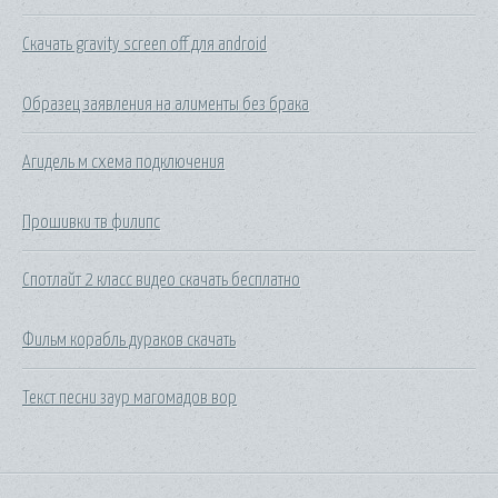
Скачать gravity screen off для android
Образец заявления на алименты без брака
Агидель м схема подключения
Прошивки тв филипс
Спотлайт 2 класс видео скачать бесплатно
Фильм корабль дураков скачать
Текст песни заур магомадов вор