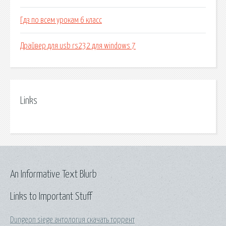
Гдз по всем урокам 6 класс
Драйвер для usb rs232 для windows 7
Links
An Informative Text Blurb
Links to Important Stuff
Dungeon siege антология скачать торрент