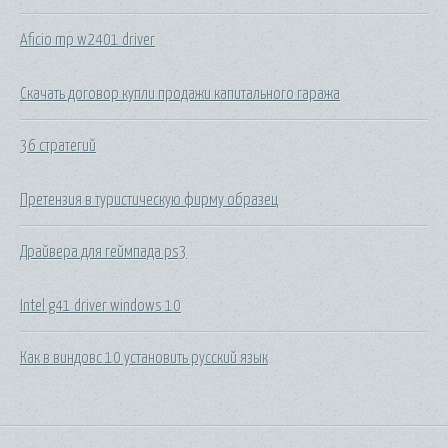
Aficio mp w2401 driver
Скачать договор купли продажи капитального гаража
36 стратегий
Претензия в туристическую фирму образец
Драйвера для геймпада ps3
Intel g41 driver windows 10
Как в виндовс 10 установить русский язык