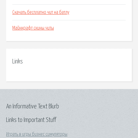
Скачать бесплатно чит на батлу
Майнкрафт скины читы
Links
An Informative Text Blurb
Links to Important Stuff
Играть в игры бизнес симуляторы