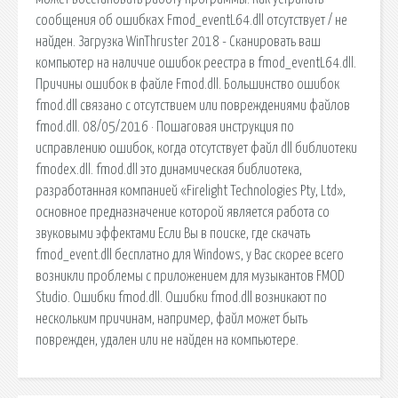
сообщения об ошибках Fmod_eventL64.dll отсутствует / не
найден. Загрузка WinThruster 2018 - Сканировать ваш
компьютер на наличие ошибок реестра в fmod_eventL64.dll.
Причины ошибок в файле Fmod.dll. Большинство ошибок
fmod.dll связано с отсутствием или повреждениями файлов
fmod.dll. 08/05/2016 · Пошаговая инструкция по
исправлению ошибок, когда отсутствует файл dll библиотеки
fmodex.dll. fmod.dll это динамическая библиотека,
разработанная компанией «Firelight Technologies Pty, Ltd»,
основное предназначение которой является работа со
звуковыми эффектами Если Вы в поиске, где скачать
fmod_event.dll бесплатно для Windows, у Вас скорее всего
возникли проблемы с приложением для музыкантов FMOD
Studio. Ошибки fmod.dll. Ошибки fmod.dll возникают по
нескольким причинам, например, файл может быть
поврежден, удален или не найден на компьютере.