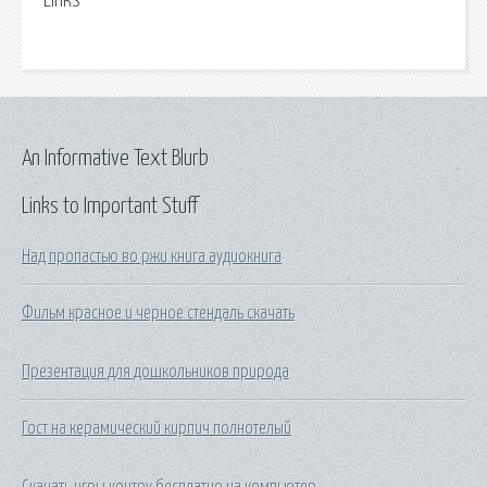
Links
An Informative Text Blurb
Links to Important Stuff
Над пропастью во ржи книга аудиокнига
Фильм красное и черное стендаль скачать
Презентация для дошкольников природа
Гост на керамический кирпич полнотелый
Скачать игры контру бесплатно на компьютер