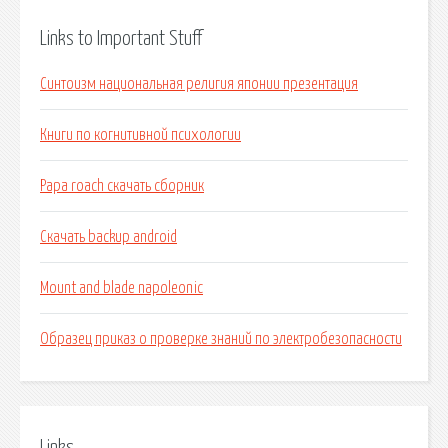
Links to Important Stuff
Синтоизм национальная религия японии презентация
Книги по когнитивной психологии
Papa roach скачать сборник
Скачать backup android
Mount and blade napoleonic
Образец приказ о проверке знаний по электробезопасности