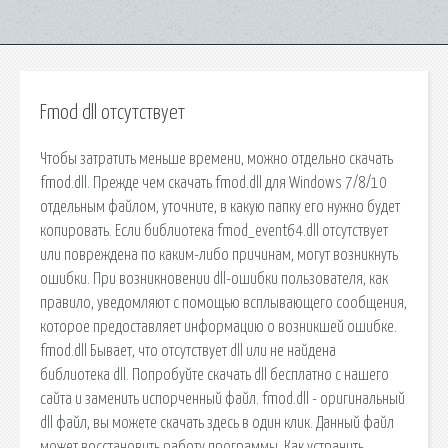
Fmod dll отсутствует
Чтобы затратить меньше времени, можно отдельно скачать
fmod.dll. Прежде чем скачать fmod.dll для Windows 7/8/10
отдельным файлом, уточните, в какую папку его нужно будет
копировать. Если библиотека fmod_event64.dll отсутствует
или повреждена по каким-либо причинам, могут возникнуть
ошибки. При возникновении dll-ошибки пользователя, как
правило, уведомляют с помощью всплывающего сообщения,
которое предоставляет информацию о возникшей ошибке.
fmod.dll Бывает, что отсутствует dll или не найдена
библиотека dll. Попробуйте скачать dll бесплатно с нашего
сайта и заменить испорченный файл. fmod.dll - оригинальный
dll файл, вы можете скачать здесь в один клик. Данный файл
может восстановить работу программы. Как устранить