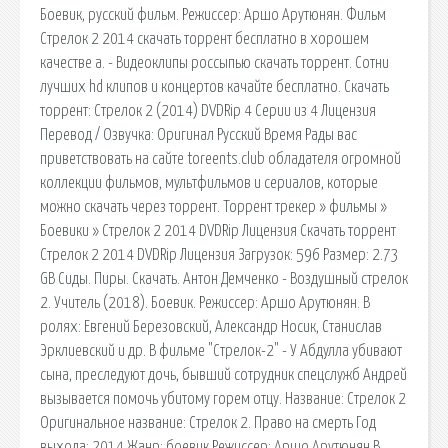
Боевик, русский фильм. Режиссер: Аршо Арутюнян. Фильм
Стрелок 2 2014 скачать торрент бесплатно в хорошем
качестве a. - Видеоклипы россыпью скачать торрент. Сотни
лучших hd клипов и концертов качайте бесплатно. Скачать
торрент: Стрелок 2 (2014) DVDRip 4 Серии из 4 Лицензия
Перевод / Озвучка: Оригинал Русский Время Рады вас
приветствовать на сайте toreents.club обладателя огромной
коллекции фильмов, мультфильмов и сериалов, которые
можно скачать через торрент. Торрент трекер » фильмы »
Боевики » Стрелок 2 2014 DVDRip Лицензия Скачать торрент
Стрелок 2 2014 DVDRip Лицензия Загрузок: 596 Размер: 2.73
GB Сиды. Пиры. Скачать. Антон Демченко - Воздушный стрелок
2. Учитель (2018). Боевик. Режиссер: Аршо Арутюнян. В
ролях: Евгений Березовский, Александр Носик, Станислав
Эрклиевский и др. В фильме "Стрелок-2" - У Абдулла убивают
сына, преследуют дочь, бывший сотрудник спецслужб Андрей
вызывается помочь убитому горем отцу. Название: Стрелок 2
Оригинальное название: Стрелок 2. Право на смерть Год
выхода: 2014 Жанр: боевик Режиссер: Аршо Арутюнян В