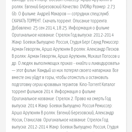
ролях: Евгений Березовский Качество: DVDRip Размер: 2.73
Gb. О фильме: Андрей Макаров — сотрудник спецслужб.
СКАЧАТЬ ТОРРЕНТ. Скачать торрент. Описание торрента.
Добавлено: 25 сен 2014, 18:25. Информация о фильме
Оригинальное название: Стрелок Год выпуска: 2012-2014
Жанр: Боевик Выпущено: Россия, Студия Берг Саунд Режиссер:
Арман Геворгян, Аршо Арутюнян В ролях: Александр Песков.
В ролях: Арман Геворгян, Аршо Арутюнян, Михаил Погосов и
др. О людях выполняющих приказ - «найти и ликвидировать»
— этот фильм. Каждый из них потерял своего напарника. Все
вместе они уйдут в горы, чтобы отомстить и остановить
подготовку серии кровавых терактов. Kino-Torrent Каталог
торрент фильмов 2014. Информация о фильме
Оригинальное название: Стрелок 2. Право на смерть Год
выпуска: 2014 Жанр: Боевик Выпущено: Россия Режиссер:
Аршо Арутюнян В ролях: Евгений Березовский, Александр
Носик, Станислав. Оригинальное название: Стрелок Год
выпуска: 2012-2014 Жанр: Боевик Выпущено: Россия, Студия