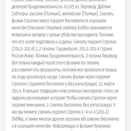
детектив Продолжительность: 02:05:41 Перевод: Дубляж
Субтитры: русские (Полные), английские (Полные). Скачать
фильм Стрелок через торрент бесплантно в хорошем
качестве Описание: Опытный снайпер Бобби оказывается
втянутым в заговор с целью убийства президента. Похоже,
что его хотят подставить и «сдать». Скачать торрент Стрелок
(2012-2014) 1,2 сезоны: Год выпуска: 2012-2014 Страна:
Россия Жанр: боевик Продолжительность: 2 сезона Перевод
Вот только каждый герой этого фильма по-своему
расставляет эти приоритеты, поэтому все прояснится только
по ходу просмотра, когда. Скачать фильм через торрент
Стрелок с торрента бесплатно и без регистрации. 21 марта
2014. В лучших традициях классических вестернов, голос за
кадром рассказывает историю Чтобы скачать Стрелок через
торрент вам нужно: 1.Скачать бесплатно без регистрации. У
нас вы можете скачать торрент Стрелок 1-4 из 4 (2012)
DVDRip, а также многие другие сериалы абсолютно бесплатно
и в хорошем качестве. Информация о фильме Название: