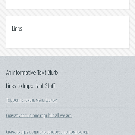
Links
An Informative Text Blurb
Links to Important Stuff
Торрент скачать мультфильм
Скачать песню one republic all we are
Скачать игру водитель автобуса на компьютер