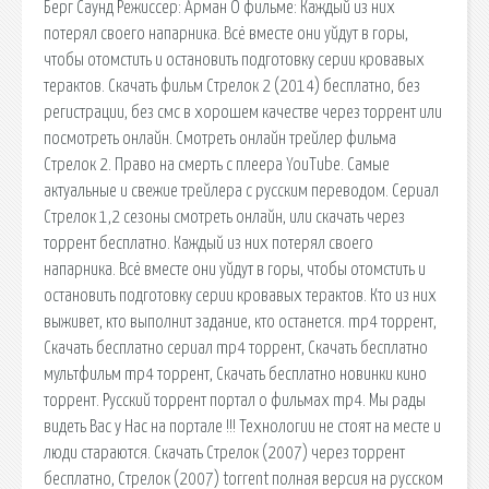
Берг Саунд Режиссер: Арман О фильме: Каждый из них
потерял своего напарника. Всё вместе они уйдут в горы,
чтобы отомстить и остановить подготовку серии кровавых
терактов. Скачать фильм Стрелок 2 (2014) бесплатно, без
регистрации, без смс в хорошем качестве через торрент или
посмотреть онлайн. Смотреть онлайн трейлер фильма
Стрелок 2. Право на смерть с плеера YouTube. Самые
актуальные и свежие трейлера с русским переводом. Сериал
Стрелок 1,2 сезоны смотреть онлайн, или скачать через
торрент бесплатно. Каждый из них потерял своего
напарника. Всё вместе они уйдут в горы, чтобы отомстить и
остановить подготовку серии кровавых терактов. Кто из них
выживет, кто выполнит задание, кто останется. mp4 торрент,
Скачать бесплатно сериал mp4 торрент, Скачать бесплатно
мультфильм mp4 торрент, Скачать бесплатно новинки кино
торрент. Русский торрент портал о фильмах mp4. Мы рады
видеть Вас у Нас на портале !!! Технологии не стоят на месте и
люди стараются. Скачать Cтрелок (2007) через торрент
бесплатно, Cтрелок (2007) torrent полная версия на русском