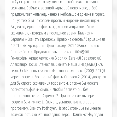
Ли Суэггер в прошлом служил в морской пехоте в звании
сержанта. Сейчас с военной карьерой покончено, и Боб
предпочитает жить уединенно в небольшом домике в горах.
Но Суэггер был не совсем простым морским пехотинцем.
Раздел содержит те фильмы для просмотра онлайн или
скачивания, к которым в последнее время. Главная »
Сериалы » Скачать Стрелок 2. Право на смерть / Серия 1-4 из
4 2014 SATRip торрент. Дата выхода: 2014 Жанр: боевик
Страна: Россия Продолжительность: 4 х ~ 00:45:00.
Режиссёры: Аршо Арутюнян В ролях: Евгений Березовский,
Александр Носик, Станислав. Скачать Маша и Медведь (1-76
серии) + Машины сказки + Машкины страшилки (2009-2019)
через торрент. Бесплатный фильм Стрелок 2 (2014) доступен
для быстрого скачивания торрентом, а также Вы можете
посмотреть фильм онлайн. Чтобы бесплатно и без
регистрации скачать Стрелок 2. Право на смерть через
торрент Вам нужно: 1. Скачать, установить и настроить
программу. Скачать PotPlayer. На этой странице вы имеете
возможность скачать последние версии Daum PotPlayer для.