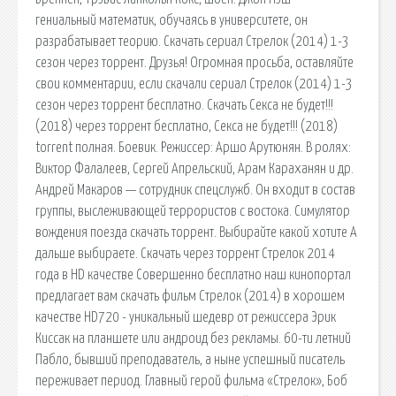
гениальный математик, обучаясь в университете, он
разрабатывает теорию. Скачать сериал Стрелок (2014) 1-3
сезон через торрент. Друзья! Огромная просьба, оставляйте
свои комментарии, если скачали сериал Стрелок (2014) 1-3
сезон через торрент бесплатно. Скачать Секса не будет!!!
(2018) через торрент бесплатно, Секса не будет!!! (2018)
torrent полная. Боевик. Режиссер: Аршо Арутюнян. В ролях:
Виктор Фалалеев, Сергей Апрельский, Арам Караханян и др.
Андрей Макаров — сотрудник спецслужб. Он входит в состав
группы, выслеживающей террористов с востока. Симулятор
вождения поезда скачать торрент. Выбирайте какой хотите А
дальше выбираете. Скачать через торрент Стрелок 2014
года в HD качестве Совершенно бесплатно наш кинопортал
предлагает вам скачать фильм Стрелок (2014) в хорошем
качестве HD720 - уникальный шедевр от режиссера Эрик
Киссак на планшете или андроид без рекламы. 60-ти летний
Пабло, бывший преподаватель, а ныне успешный писатель
переживает период. Главный герой фильма «Стрелок», Боб