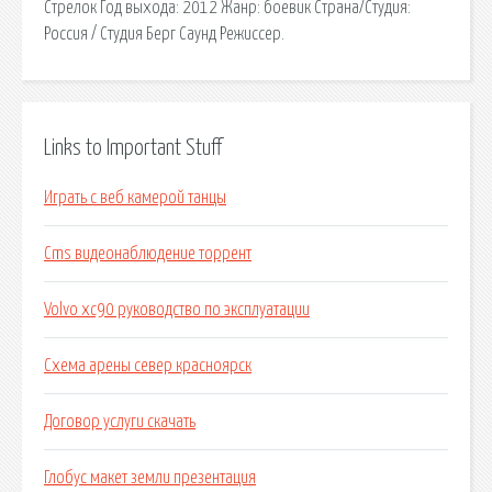
Стрелок Год выхода: 2012 Жанр: боевик Страна/Студия:
Россия / Студия Берг Саунд Режиссер.
Links to Important Stuff
Играть с веб камерой танцы
Cms видеонаблюдение торрент
Volvo xc90 руководство по эксплуатации
Схема арены север красноярск
Договор услуги скачать
Глобус макет земли презентация