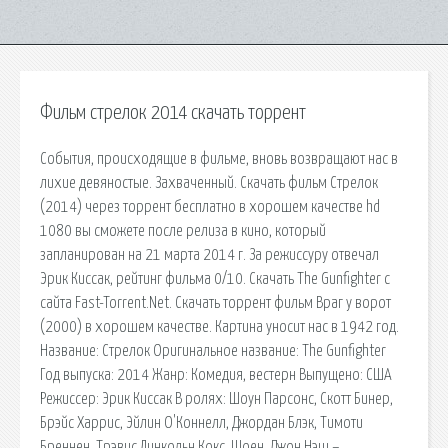
Фильм стрелок 2014 скачать торрент
События, происходящие в фильме, вновь возвращают нас в
лихие девяностые. Захваченный. Скачать фильм Стрелок
(2014) через торрент бесплатно в хорошем качестве hd
1080 вы сможете после релиза в кино, который
запланирован на 21 марта 2014 г. За режиссуру отвечал
Эрик Киссак, рейтинг фильма 0/10. Скачать The Gunfighter с
сайта Fast-Torrent.Net. Скачать торрент фильм Враг у ворот
(2000) в хорошем качестве. Картина уносит нас в 1942 год.
Название: Стрелок Оригинальное название: The Gunfighter
Год выпуска: 2014 Жанр: Комедия, вестерн Выпущено: США
Режиссер: Эрик Киссак В ролях: Шоун Парсонс, Скотт Бинер,
Брэйс Харрис, Эйлин О'Коннелл, Джордан Блэк, Тимоти
Бреннен, Трэвис Линкольн Кокс, Шоен. Джон Нэш –