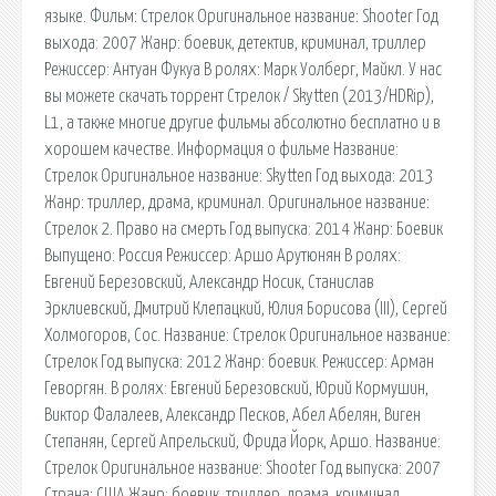
языке. Фильм: Стрелок Оригинальное название: Shooter Год
выхода: 2007 Жанр: боевик, детектив, криминал, триллер
Режиссер: Антуан Фукуа В ролях: Марк Уолберг, Майкл. У нас
вы можете скачать торрент Стрелок / Skytten (2013/HDRip),
L1, а также многие другие фильмы абсолютно бесплатно и в
хорошем качестве. Информация о фильме Название:
Стрелок Оригинальное название: Skytten Год выхода: 2013
Жанр: триллер, драма, криминал. Оригинальное название:
Стрелок 2. Право на смерть Год выпуска: 2014 Жанр: Боевик
Выпущено: Россия Режиссер: Аршо Арутюнян В ролях:
Евгений Березовский, Александр Носик, Станислав
Эрклиевский, Дмитрий Клепацкий, Юлия Борисова (III), Сергей
Холмогоров, Сос. Название: Стрелок Оригинальное название:
Стрелок Год выпуска: 2012 Жанр: боевик. Режиссер: Арман
Геворгян. В ролях: Евгений Березовский, Юрий Кормушин,
Виктор Фалалеев, Александр Песков, Абел Абелян, Виген
Степанян, Сергей Апрельский, Фрида Йорк, Аршо. Название:
Стрелок Оригинальное название: Shooter Год выпуска: 2007
Страна: США Жанр: боевик, триллер, драма, криминал,