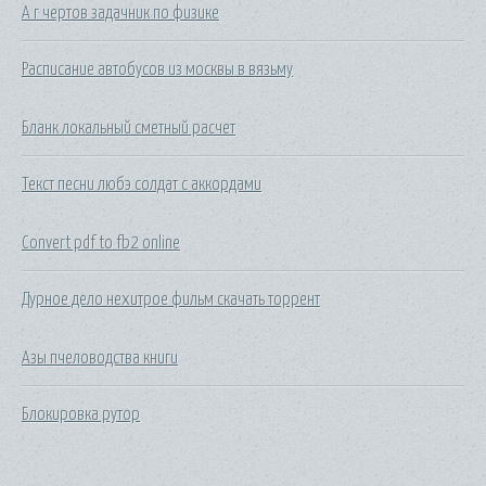
А г чертов задачник по физике
Расписание автобусов из москвы в вязьму
Бланк локальный сметный расчет
Текст песни любэ солдат с аккордами
Convert pdf to fb2 online
Дурное дело нехитрое фильм скачать торрент
Азы пчеловодства книги
Блокировка рутор