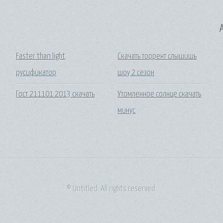
A
Faster than light
Скачать торрент слышишь
русификатор
шоу 2 сезон
Гост 211101 2013 скачать
Утомленное солнце скачать
минус
© Untitled. All rights reserved.