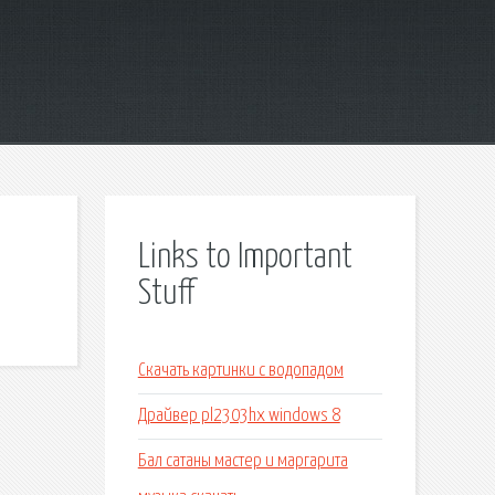
Links to Important
Stuff
Скачать картинки с водопадом
Драйвер pl2303hx windows 8
Бал сатаны мастер и маргарита