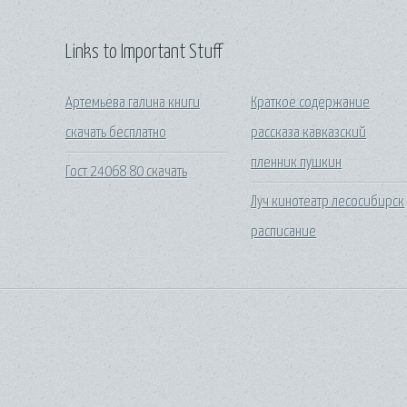
Links to Important Stuff
Артемьева галина книги
Краткое содержание
скачать бесплатно
рассказа кавказский
пленник пушкин
Гост 24068 80 скачать
Луч кинотеатр лесосибирск
расписание