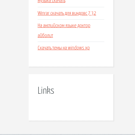
музыка скачать
Winrar скачать для виндовс 7 32
На английском языке доктор
айболит
Скачать темы на windows xp
Links