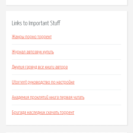
Links to Important Stuff
Жанры порно торрент
Журнал автозвук купить
Джулия гарвуд все книги автора
Utorrent руководство по настройке
Академия проклятий книга первая читать
Бригада наследник скачать торрент