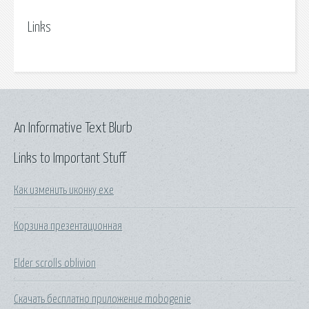
Links
An Informative Text Blurb
Links to Important Stuff
Как изменить иконку exe
Корзина презентационная
Elder scrolls oblivion
Скачать бесплатно приложение mobogenie