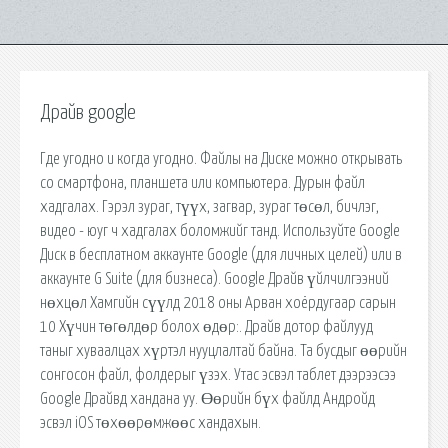
Драйв google
Где угодно и когда угодно. Файлы на Диске можно открывать
со смартфона, планшета или компьютера. Дурын файл
хадгалах. Гэрэл зураг, түүх, загвар, зураг төсөл, бичлэг,
видео - юуг ч хадгалах боломжийг танд. Используйте Google
Диск в бесплатном аккаунте Google (для личных целей) или в
аккаунте G Suite (для бизнеса). Google Драйв үйлчилгээний
нөхцөл Хамгийн сүүлд 2018 оны Арван хоёрдугаар сарын
10 Хүчин төгөлдөр болох өдөр:. Драйв дотор файлууд
таныг хуваалцах хүртэл нууцлалтай байна. Та бусдыг өөрийн
сонгосон файл, фолдерыг үзэх. Утас эсвэл таблет дээрээсээ
Google Драйвд хандана уу. Өөрийн бүх файлд Андройд
эсвэл iOS төхөөрөмжөөс хандахын.