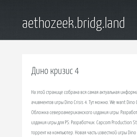
aethozeek.bridg.land
Дино кризис 4
На этой странице собрана вся самая актуальная информа
ачивментов игры Dino Crisis 4. Тут можно. We want Dino Cris
Обложка североамериканского издания игры: Разработчи
издания игры для PS: Разработчик: Capcom Production Stu
торрент на компьютер. Новая часть известной игры Dino 