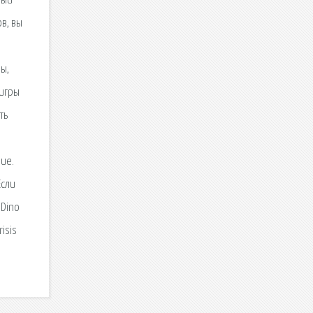
ный
ов, вы
ры,
 игры
ть
ие.
Если
 Dino
risis