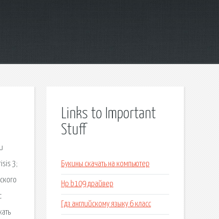
Links to Important
Stuff
и
isis 3;
Букины скачать на компьютер
йского
Hp b109 драйвер
c
Гдз английскому языку 6 класс
жать