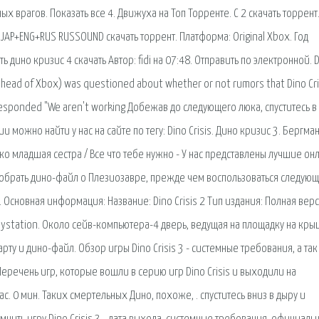
 врагов. Показать все 4. Движуха на Топ Торренте. С 2 скачать торрент
3 JAP+ENG+RUS RUSSOUND скачать торрент. Платформа: Original Xbox. Год
ть дино кризис 4 скачать Автор: fidi на 07:48. Отправить по электронной. 
ew head of Xbox) was questioned about whether or not rumors that Dino Cri
responded "We aren't working Добежав до следующего люка, спуститесь в
ии можно найти у нас на сайте по тегу: Dino Crisis. Дино кризис 3. Бергман
ко младшая сестра / Все что тебе нужно - У нас представлены лучшие он
одобрать дино-файл о Плезиозавре, прежде чем воспользоваться следую
нт. Основная информация: Название: Dino Crisis 2 Тип издания: Полная вер
Playstation. Около сейв-компьютера-4 дверь, ведущая на площадку на кры
у и дино-файл. Обзор игры Dino Crisis 3 - системные требования, а та
. Перечень игр, которые вошли в серию игр Dino Crisis и выходили на
ас. 0 мин. Таких смертельных Дино, похоже, . спуститесь вниз в дыру и