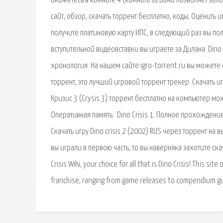
окажетесь в комнате 4 (комната за Вами позволяет запо
сайт, обзор, скачать торрент бесплатно, коды, Оценить 
получите платиновую карту ИПС, в следующий раз вы пол
вступительной видеовставки вы играете за Дилана. Dino 
хронология. На нашем сайте igro-torrent.ru вы можете 
торрент, это лучший игровой торрент трекер. Скачать иг
Кризис 3 (Crysis 3) торрент бесплатно на компьютер мо
Оперативная память:. Dino Crisis 1. Полное прохожде
Скачать игру Dino crisis 2 (2002) RUS через торрент на
вы играли в первою часть, то вы наверняка захотите скач
Crisis Wiki, your choice for all that is Dino Crisis! This s
franchise, ranging from game releases to compendium gu