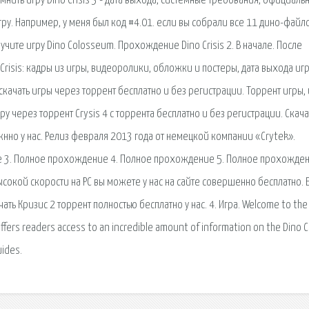
мнить игру Dino Crisis 3 - дата выхода, системные требования, официаль
игру. Например, у меня был код #4.01. если вы собрали все 11 дино-файл
учите игру Dino Colosseum. Прохождение Dino Crisis 2. В начале. После
Crisis: кадры из игры, видеоролики, обложки и постеры, дата выхода иг
скачать игры через торрент бесплатно и без регистрации. Торрент игры,
ру через торрент Crysis 4 с торрента бесплатно и без регистрации. Скача
жнно у нас. Релиз февраля 2013 года от немецкой компании «Crytek».
ние 3. Полное прохождение 4. Полное прохождение 5. Полное прохожден
 высокой скорости на PC вы можете у нас на сайте совершенно бесплатно. 
ать Кризис 2 торрент полностью бесплатно у нас. 4. Игра. Welcome to the
ite offers readers access to an incredible amount of information on the Dino C
ides.