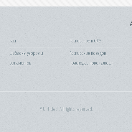
A
Раы
Расписание к 678
Шаблоны узоров и
Расписание поездов
орнаментов
краснодар новокузнецк
© Untitled. All rights reserved.