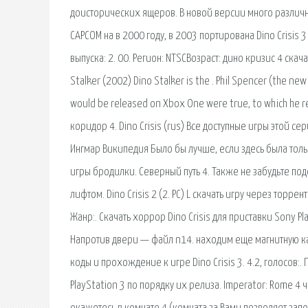
доисторических ящеров. В новой версии много различных
САРСОМ на в 2000 году, в 2003 портирована Dino Crisis 
выпуска: 2. 00. Регион: NTSCВозраст: дино кризис 4 скача
Stalker (2002) Dino Stalker is the . Phil Spencer (the n
would be released on Xbox One were true, to which he 
коридор 4. Dino Crisis (rus) Все доступные игры этой сер
Ингмар Википедия Было бы лучше, если здесь была толь
игры бродилки. Северный путь 4. Также не забудьте п
лифтом. Dino Crisis 2 (2. PC) L скачать игру через торре
Жанр:. Скачать хоррор Dino Crisis для приставки Sony 
Напротив двери — файл n14. находим еще магнитную карт
коды и прохождение к игре Dino Crisis 3. 4.2, голосов:
PlayStation 3 по порядку их релиза. Imperator: Rome 4 ч