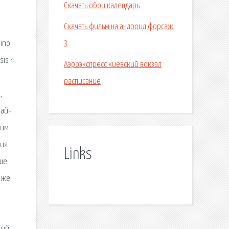
Скачать обои календарь
.
Скачать фильм на андроид форсаж
3
Dino
sis 4
Аэроэкспресс киевский вокзал
расписание
,
лайн
щим
сия
Links
ше.
к же