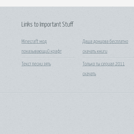
Links to Important Stuff
Minecraft мод
Даша донцова бесплатно
показывающий крафт
скачать книги
Текст песни зять
Только ты сериал 2011
скачать