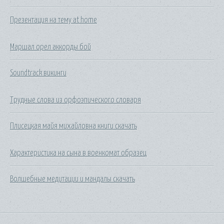
Презентация на тему at home
Маршал орел аккорды бой
Soundtrack викинги
Трудные слова из орфоэпического словаря
Плисецкая майя михайловна книги скачать
Характеристика на сына в военкомат образец
Волшебные медитации и мандалы скачать