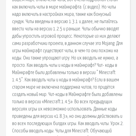
как включить читы в мире майнкрафта. (с видео). Но читы
надо включить в настройках мира, также как бонусный
сундук. Читы введены в версию 1.3.1 и далее, не пытайтесь
ввести читы на версии 1.2.5 и раньше. Читы обычно вводят
дабы упростить игровой процесс. Некоторые из них делают
сами разработчики проекта, в данном случае это Mojang. Для
игры майнкрафт существуют читы, в чем-то они похожи на
коды. Они также упрощают игру. Но их вводить не нужно, а
просто. Как вводить читы и коды в майнкрафт? Чит- коды в
Майнкрафте были добавлены только в версии " Minecraft
1.4.5". Как вводить читы и коды в майнкрафт? Если в вашем
старом мире не включена поддержка читов, то придётся
создать новый мир. Чит-коды в Майнкрафте были добавлены
только в версии «Minecraft 1.4.5». Во всех предыдущих
версиях игры их невозможно использовать. Данные коды
приведены для версии «1.8.3», но они должны действовать и
во всех последующих билдах игры. Как вводить читы. Урок 2.
Способы вводить коды. Читы для Minecraft. Обучающий