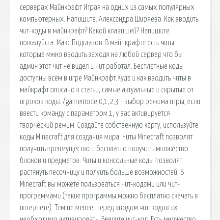
серверах Майнкрафт Играя на одних из самых популярных
компьютерных. Напишите. Александра Ширяева. Как вводить
чит-коды в майнкрафт? Какой клавишей? Напишите
пожалуйста. Макс Подглазов. В майнкрафте есть читы
которые мжно вводить заходя на любой сервер что бы
админ этот чит не видел и чит работал. Бесплатные коды
доступны всем в игре Майнкрафт.Куда и как вводить читы в
майкрафт описано в статьи, самые актуальные и скрытые от
игроков коды. /gamemode 0,1,2,3 - выбор режима игры, если
ввести команду с параметром 1, у вас активируется
творческий режим. Создайте собственную карту, используйте
коды Minecraft для создания мира. Читы Minecraft позволят
получить преимущество и бесплатно получить множество
блоков и предметов. Читы и консольные коды позволят
растянуть песочницу и полуить больше возможностей. В
Minecraft вы можете пользоваться чит-кодами или чит-
программами (такие программы можно бесплатно скачать в
интернете). Тем не менее, перед вводом чит-кодов их
необходимо активировать. Введите чит-код. Есть множество