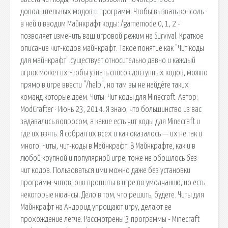
дополнительных модов и программ. Чтобы вызвать консоль -
в ней и вводим Майнкрафт коды: /gamemode 0, 1, 2 -
позволяет изменить ваш игровой режим на Survival. Краткое
описание чит-кодов майнкрафт. Такое понятие как "Чит коды
для майнкрафт" существует относительно давно и каждый
игрок может их Чтобы узнать список доступных кодов, можно
прямо в игре ввести "/help", но там вы не найдёте таких
команд которые даём. Читы. Чит коды для Minecraft. Автор:
ModCrafter · Июнь 23, 2014. Я знаю, что большинство из вас
задавались вопросом, а какие есть чит коды для Minecraft и
где их взять. Я собрал их всех и как оказалось — их не так и
много. Читы, чит-коды в Майнкрафт. В Майнкрафте, как и в
любой крупной и популярной игре, тоже не обошлось без
чит кодов. Пользоваться ими можно даже без установки
программ-читов, они прошиты в игре по умолчанию, но есть
некоторые нюансы. Дело в том, что решить, будете. Читы для
Майнкрафт на Андроид упрощают игру, делают ее
прохождение легче. Рассмотрены 3 программы - Minecraft