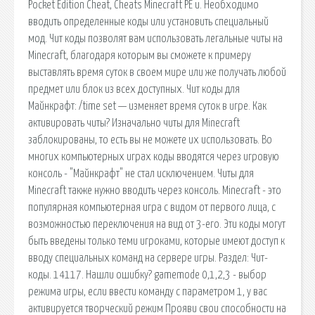
Pocket Edition Cheat, Cheats Minecraft PE и. Необходимо
вводить определенные коды или установить специальный
мод. Чит коды позволят вам использовать легальные читы на
Minecraft, благодаря которым вы сможете к примеру
выставлять время суток в своем мире или же получать любой
предмет или блок из всех доступных. Чит коды для
Майнкрафт: /time set — изменяет время суток в игре. Как
активировать читы? Изначально читы для Minecraft
заблокированы, то есть вы не можете их использовать. Во
многих компьютерных играх коды вводятся через игровую
консоль - "Майнкрафт" не стал исключением. Читы для
Minecraft также нужно вводить через консоль. Minecraft - это
популярная компьютерная игра с видом от первого лица, с
возможностью переключения на вид от 3-его. Эти коды могут
быть введены только теми игроками, которые имеют доступ к
вводу специальных команд на сервере игры. Раздел: Чит-
коды. 14117. Нашли ошибку? gamemode 0,1,2,3 - выбор
режима игры, если ввести команду с параметром 1, у вас
активируется творческий режим Прояви свои способности на