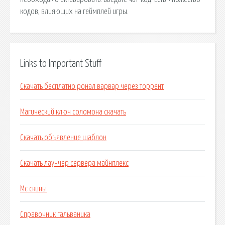
кодов, влияющих на геймплей игры.
Links to Important Stuff
Скачать бесплатно ронал варвар через торрент
Магический ключ соломона скачать
Скачать объявление шаблон
Скачать лаунчер сервера майнплекс
Мс скины
Справочник гальваника