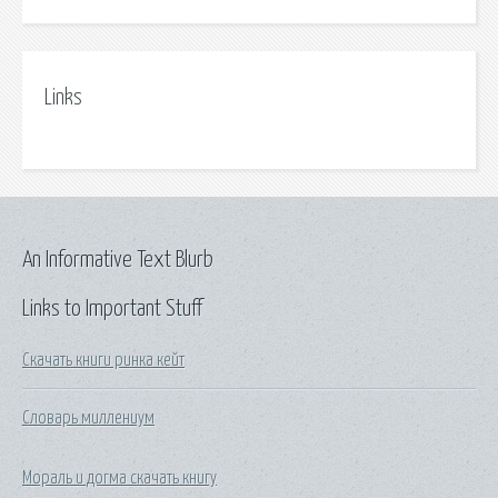
Links
An Informative Text Blurb
Links to Important Stuff
Скачать книги ринка кейт
Словарь миллениум
Мораль и догма скачать книгу