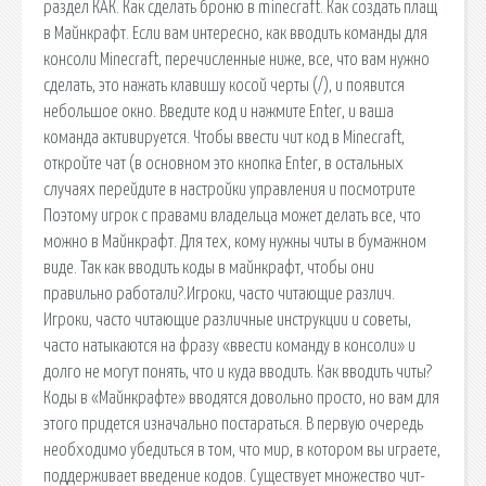
раздел КАК. Как сделать броню в minecraft. Как создать плащ
в Майнкрафт. Если вам интересно, как вводить команды для
консоли Minecraft, перечисленные ниже, все, что вам нужно
сделать, это нажать клавишу косой черты (/), и появится
небольшое окно. Введите код и нажмите Enter, и ваша
команда активируется. Чтобы ввести чит код в Minecraft,
откройте чат (в основном это кнопка Enter, в остальных
случаях перейдите в настройки управления и посмотрите
Поэтому игрок с правами владельца может делать все, что
можно в Майнкрафт. Для тех, кому нужны читы в бумажном
виде. Так как вводить коды в майнкрафт, чтобы они
правильно работали?.Игроки, часто читающие различ.
Игроки, часто читающие различные инструкции и советы,
часто натыкаются на фразу «ввести команду в консоли» и
долго не могут понять, что и куда вводить. Как вводить читы?
Коды в «Майнкрафте» вводятся довольно просто, но вам для
этого придется изначально постараться. В первую очередь
необходимо убедиться в том, что мир, в котором вы играете,
поддерживает введение кодов. Существует множество чит-