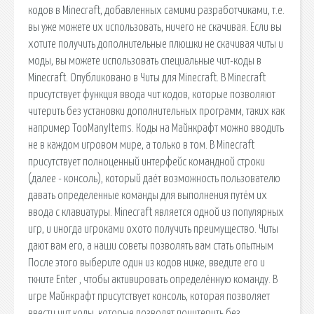
кодов в Minecraft, добавленных самими разработчиками, т.е.
вы уже можете их использовать, ничего не скачивая. Если вы
хотите получить дополнительные плюшки не скачивая читы и
моды, вы можете использовать специальные чит-коды в
Minecraft. Опубликовано в Читы для Minecraft. В Minecraft
присутствует функция ввода чит кодов, которые позволяют
читерить без установки дополнительных программ, таких как
например TooManyItems. Коды на Майнкрафт можно вводить
не в каждом игровом мире, а только в том. В Minecraft
присутствует полноценный интерфейс командной строки
(далее - консоль), который даёт возможность пользователю
давать определенные команды для выполнения путём их
ввода с клавиатуры. Minecraft является одной из популярных
игр, и иногда игроками охото получить преимущество. Читы
дают вам его, а наши советы позволять вам стать опытным
После этого выберите один из кодов ниже, введите его и
ткните Enter , чтобы активировать определённую команду. В
игре Майнкрафт присутствует консоль, которая позволяет
ввести чит коды, которые позволят почитерить без