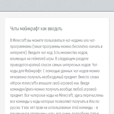
Читы майнкрафт как вводить
В Minecraft вы можете пользоваться чит-кодами или чит-
программами (такие программы можно бесплатно скачать в
интернете). Введите чит-код. Есть множество кодов,
влияющих на геймплей игры. В следующем разделе
приводится краткий список самых интересных кодов. Чит-
коды для Майнкрафт. С помощью данных чит-кодов можно
мгновенно получить необходимый предмет. Вместо слова
«Игрок minecraft» впишите свой игровой ник. Введя
команду«/give» можно получить вообще любой игровой
предмет. Все читерские коды на Minecraft, здесь перечислены
все команды и коды которые позволяют получать в Или по
русски: У вас нет прав на использование этой команды. - в
вашем мире отключены читы, вот очень подробная статья