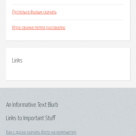
Пустельга фильм скачать
Игра свинка пеппа рисовалки
Links
An Informative Text Blurb
Links to Important Stuff
Как с диска скачать фото на компьютер