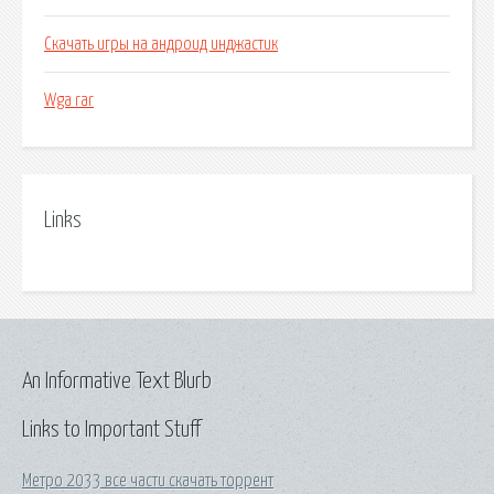
Скачать игры на андроид инджастик
Wga rar
Links
An Informative Text Blurb
Links to Important Stuff
Метро 2033 все части скачать торрент