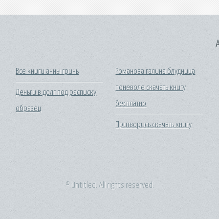
A
Все книги анны гринь
Романова галина блудница
поневоле скачать книгу
Деньги в долг под расписку
бесплатно
образец
Притворись скачать книгу
© Untitled. All rights reserved.