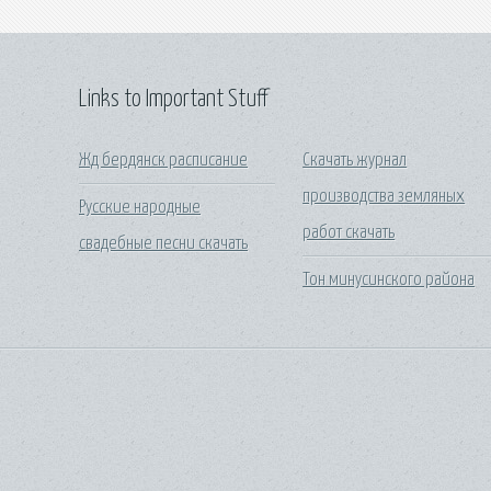
Links to Important Stuff
Жд бердянск расписание
Скачать журнал
производства земляных
Русские народные
работ скачать
свадебные песни скачать
Тон минусинского района