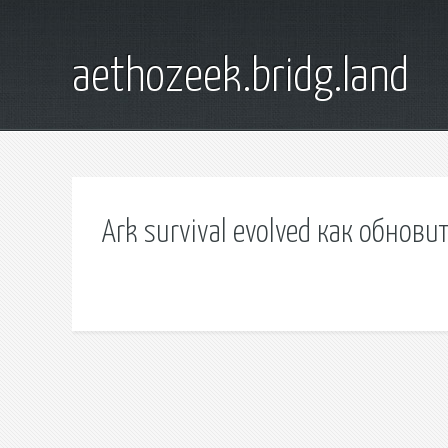
aethozeek.bridg.land
Ark survival evolved как обнови