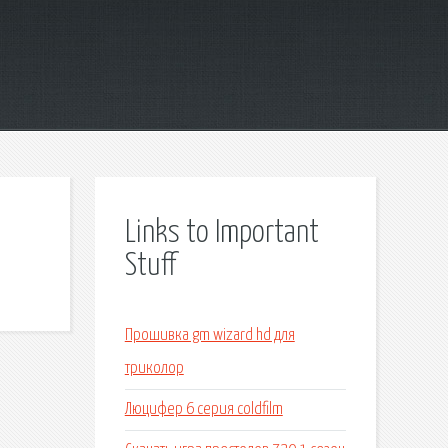
Links to Important
Stuff
Прошивка gm wizard hd для
триколор
Люцифер 6 серия coldfilm