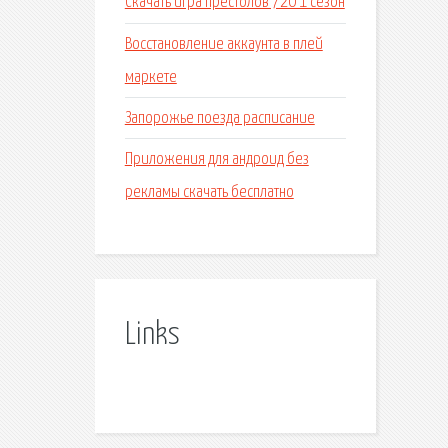
Скачать игра престолов 720 1 сезон
Восстановление аккаунта в плей
маркете
Запорожье поезда расписание
Приложения для андроид без
рекламы скачать бесплатно
Links