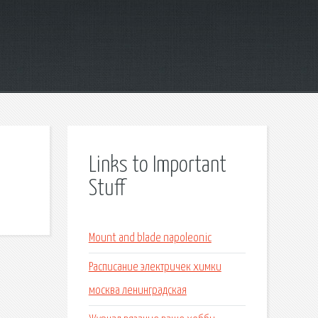
Links to Important
Stuff
Mount and blade napoleonic
Расписание электричек химки
москва ленинградская