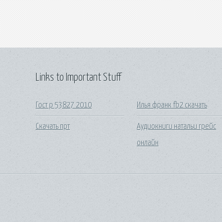
Links to Important Stuff
Гост р 53827 2010
Илья франк fb2 скачать
Скачать прт
Аудиокниги натальи грейс
онлайн