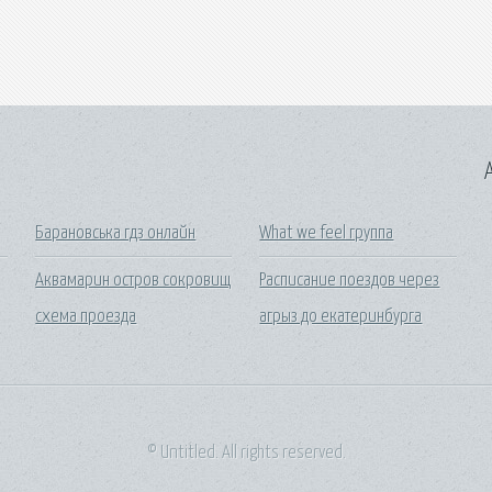
A
Барановська гдз онлайн
What we feel группа
Аквамарин остров сокровищ
Расписание поездов через
схема проезда
агрыз до екатеринбурга
© Untitled. All rights reserved.