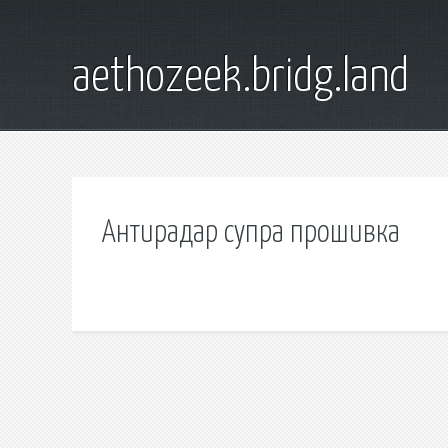
aethozeek.bridg.land
Антирадар супра прошивка