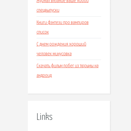
Журнал вязание ваше хобби
спецвыпуски
Книги фэнтези про вампиров
список
С днем рождения хороший
человек минусовка
Скачать фильм побег из тюрьмы на
андроид
Links