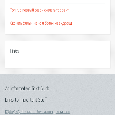
Топ гир первый сезон скачать торрент
Скачать фильм мачо и ботан на андроид
Links
An Informative Text Blurb
Links to Important Stuff
D3dx9 43 dll скачать бесплатно для танков