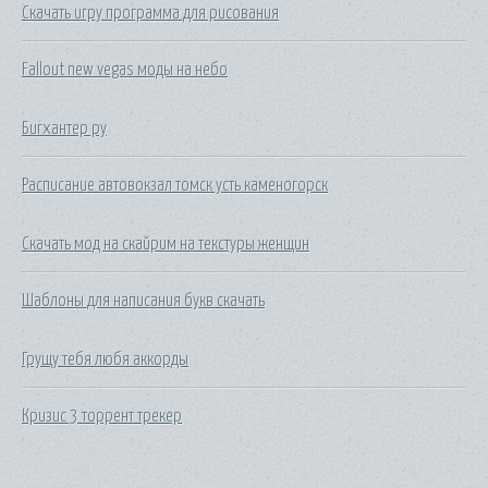
Скачать игру программа для рисования
Fallout new vegas моды на небо
Бигхантер ру
Расписание автовокзал томск усть каменогорск
Скачать мод на скайрим на текстуры женщин
Шаблоны для написания букв скачать
Грущу тебя любя аккорды
Кризис 3 торрент трекер