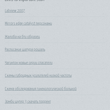
Labview 2007
Mirrors edge catalyst персонажи
Жалоба на бти образец
Расписание шатура рошаль
Чагинтон новые серии спасатели
Схемы гибридных усилителей низкой частоты
Схема обследования гинекологической больной
Зомби шутер 3 скачать торрент