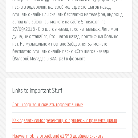
песни и видеоклип. валерий меладзе сто шагов назад
слушать онлайн или скачать бесплатно на телефон, андроид,
айпад или айфон вы можете на сайте 5music.online.
27/09/2016 · Сто шагов назад, тихо на пальцах, Лети моя
душа, не оставайся, Сто шагов назад, притяженья больше
нет. На музыкальном портале Зайцев.нет Вы можете
бесплатно слушать онлайн песню «Сто шагов назад»
(Валерий Меладзе и ВИА Гра) в формате.
Links to Important Stuff
Логин горизонт скачать торрент аниме
Как сделать самопрезентацию примеры с презентациями
Huawei mobile broadband e1550 драйвер скачать