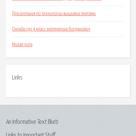
Презентация по технологии вышивка лентами
Онлайн гдз 4 класс математика богданович
Милая рита
Links
An Informative Text Blurb
Links to Important Stuff