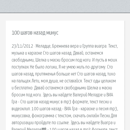
100 шагов назад минус
23/11/2012 · Меладце, Брежнева вера и Группа виагра. Текст,
музыка и караоке Сто шагов назад. Давай, останемся
свободными, Шелка и маски бросим под ноги. И пусть в моих
поступках Не было логики, Я не умею жить по-другому. Сто
шагов назад, притяженья больше нет Сто шагов назад, тихо
на пальцах Лети, моя душа, не оставайся. Текст оды целиком
и бесплатно: Давай останемся свободными Шелка и маски
бросим под ноги. Здесь вы найдете Валерий Меладзе и ВИА
Гра - Сто шагов назад минус в mp3 формате, текст песни и
видеоклип. 100 шагов назад - ВИА Гра - караоке и песня mp3,
минусовка, фонограмма с текстом, скачать онлайн Песни Для
авторизации пройдите по ссылке. Здесь вы найдете Виагра и
Валерий Меладзе뺦 - 100 шагов назад в mp3 формате, текст